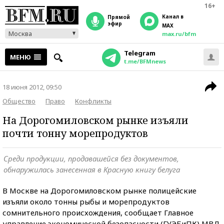
16+
Канал в
прямой
эфир
MAX
Москва
max.ru/bfm
Telegram
МЕНЮ
t.me/BFMnews
18 июня 2012, 09:50
Общество
Право
Конфликты
На Дорогомиловском рынке изъяли
почти тонну морепродуктов
Среди продукции, продавашейся без документов,
обнаружилась занесенная в Красную книгу белуга
В Москве на Дорогомиловском рынке полицейские
изъяли около тонны рыбы и морепродуктов
сомнительного происхождения, сообщает Главное
управление экономической безопасности (ГУЭБиПК) МВД