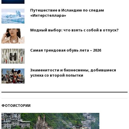
Путешествие в Исландию по следам
«Интерстеллара»
Модный выбор: что взять с собой в отпуск?
Самая трендовая обувь лета – 2026
Знаменитости и бизнесмены, добившиеся
успеха со второй попытки
Как защититься от солнца на курорте?
ФОТОИСТОРИИ
Кто изобрел средства связи?