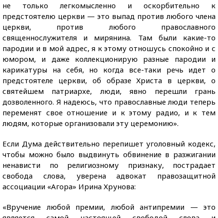
не только легкомысленно и оскорбительно к
предстоятелю церкви — это выпад против любого члена
церкви, против любого православного
священнослужителя и мирянина. Там были какие-то
пародии и в мой адрес, я к этому отношусь спокойно и с
юмором, и даже коллекционирую разные пародии и
карикатуры на себя, но когда все-таки речь идет о
предстоятеле церкви, об образе Христа в церкви, о
святейшем патриархе, люди, явно перешли грань
дозволенного. Я надеюсь, что православные люди теперь
переменят свое отношение и к этому радио, и к тем
людям, которые организовали эту церемонию».
Если Дума действительно перепишет уголовный кодекс,
чтобы можно было выдвинуть обвинение в разжигании
ненависти по религиозному признаку, пострадает
свобода слова, уверена адвокат правозащитной
ассоциации «Агора» Ирина Хрунова:
«Вручение любой премии, любой антипремии — это
является самой настоящей свободой слова и