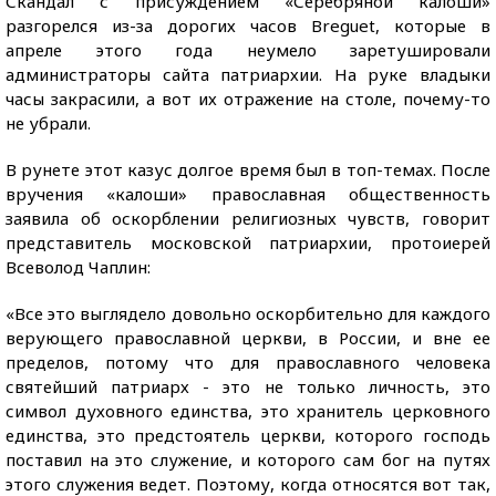
Скандал с присуждением «Серебряной калоши»
разгорелся из-за дорогих часов Breguet, которые в
апреле этого года неумело заретушировали
администраторы сайта патриархии. На руке владыки
часы закрасили, а вот их отражение на столе, почему-то
не убрали.
В рунете этот казус долгое время был в топ-темах. После
вручения «калоши» православная общественность
заявила об оскорблении религиозных чувств, говорит
представитель московской патриархии, протоиерей
Всеволод Чаплин:
«Все это выглядело довольно оскорбительно для каждого
верующего православной церкви, в России, и вне ее
пределов, потому что для православного человека
святейший патриарх - это не только личность, это
символ духовного единства, это хранитель церковного
единства, это предстоятель церкви, которого господь
поставил на это служение, и которого сам бог на путях
этого служения ведет. Поэтому, когда относятся вот так,