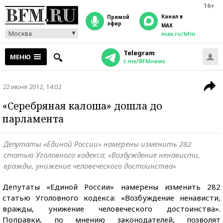
16+
Канал в
прямой
эфир
MAX
Москва
max.ru/bfm
Telegram
МЕНЮ
t.me/BFMnews
22 июня 2012, 14:02
«Серебряная калоша» дошла до
парламента
Депутаты «Единой России» намерены изменить 282
статью Уголовного кодекса: «Возбуждение ненависти,
вражды, унижение человеческого достоинства»
Депутаты «Единой России» намерены изменить 282
статью Уголовного кодекса: «Возбуждение ненависти,
вражды, унижение человеческого достоинства».
Поправки, по мнению законодателей, позволят