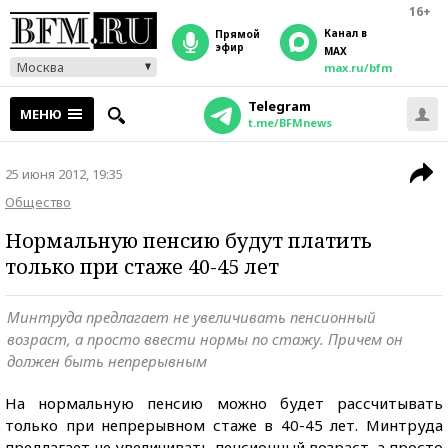
16+
Канал в
прямой
эфир
MAX
Москва
max.ru/bfm
Telegram
МЕНЮ
t.me/BFMnews
25 июня 2012, 19:35
Общество
Нормальную пенсию будут платить
только при стаже 40-45 лет
Минтруда предлагает не увеличивать пенсионный
возраст, а просто ввести нормы по стажу. Причем он
должен быть непрерывным
На нормальную пенсию можно будет рассчитывать
только при непрерывном стаже в 40-45 лет. Минтруда
предлагает не увеличивать пенсионный возраст, а просто