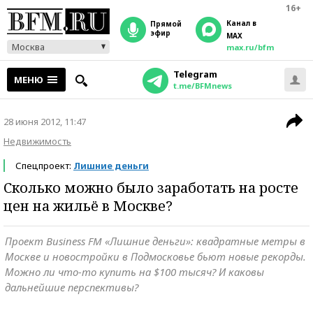
16+
Канал в
прямой
эфир
MAX
Москва
max.ru/bfm
Telegram
МЕНЮ
t.me/BFMnews
28 июня 2012, 11:47
Недвижимость
Спецпроект:
Лишние деньги
Сколько можно было заработать на росте
цен на жильё в Москве?
Проект Business FM «Лишние деньги»: квадратные метры в
Москве и новостройки в Подмосковье бьют новые рекорды.
Можно ли что-то купить на $100 тысяч? И каковы
дальнейшие перспективы?