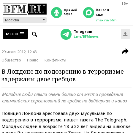
16+
Канал в
прямой
эфир
MAX
Москва
max.ru/bfm
Telegram
МЕНЮ
t.me/BFMnews
29 июня 2012, 12:48
Общество
Право
Конфликты
В Лондоне по подозрению в терроризме
задержаны двое гребцов
Молодые люди плыли очень близко от места проведения
олимпийских соревнований по гребле на байдарках и каноэ
Полиция Лондона арестовала двух мусульман по
подозрению в терроризме, пишет газета The Telegraph.
Молодых людей в возрасте 18 и 32 лет видели на шлюпке
в реке Ли, которая впадает в Темзу. На Ли расположен