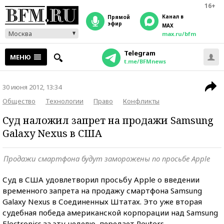
16+
Канал в
прямой
эфир
MAX
Москва
max.ru/bfm
Telegram
МЕНЮ
t.me/BFMnews
30 июня 2012, 13:34
Общество
Технологии
Право
Конфликты
Суд наложил запрет на продажи Samsung
Galaxy Nexus в США
Продажи смартфона будут заморожены по просьбе Apple
Суд в США удовлетворил просьбу Apple о введении
временного запрета на продажу смартфона Samsung
Galaxy Nexus в Соединенных Штатах. Это уже вторая
судебная победа американской корпорации над Samsung
Electronics за эту неделю, передает Reuters.