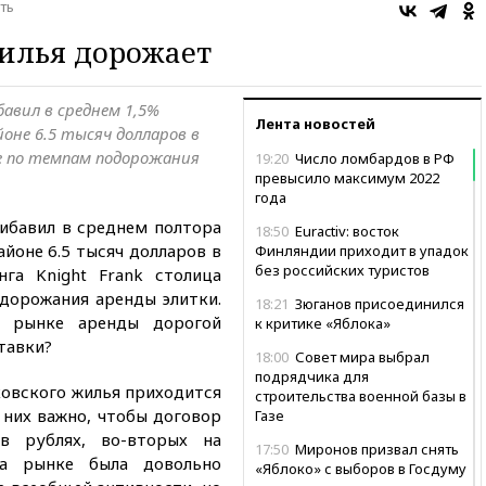
ть
илья дорожает
бавил в среднем 1,5%
Лента новостей
оне 6.5 тысяч долларов в
ре по темпам подорожания
19:20
Число ломбардов в РФ
превысило максимум 2022
года
рибавил в среднем полтора
18:50
Euractiv: восток
айоне 6.5 тысяч долларов в
Финляндии приходит в упадок
без российских туристов
нга Knight Frank столица
дорожания аренды элитки.
18:21
Зюганов присоединился
м рынке аренды дорогой
к критике «Яблока»
тавки?
18:00
Совет мира выбрал
подрядчика для
овского жилья приходится
строительства военной базы в
 них важно, чтобы договор
Газе
в рублях, во-вторых на
17:50
Миронов призвал снять
на рынке была довольно
«Яблоко» с выборов в Госдуму