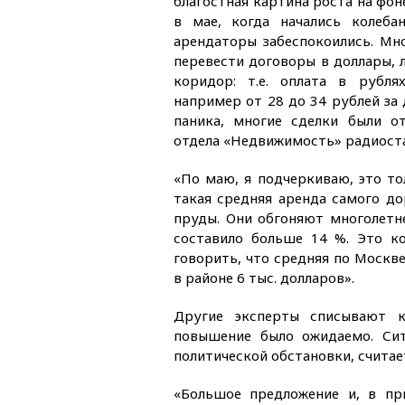
благостная картина роста на фон
в мае, когда начались колеба
арендаторы забеспокоились. Мн
перевести договоры в доллары, 
коридор: т.е. оплата в рубл
например от 28 до 34 рублей за 
паника, многие сделки были от
отдела «Недвижимость» радиоста
«По маю, я подчеркиваю, это то
такая средняя аренда самого д
пруды. Они обгоняют многолетне
составило больше 14 %. Это к
говорить, что средняя по Москв
в районе 6 тыс. долларов».
Другие эксперты списывают к
повышение было ожидаемо. Си
политической обстановки, счита
«Большое предложение и, в пр