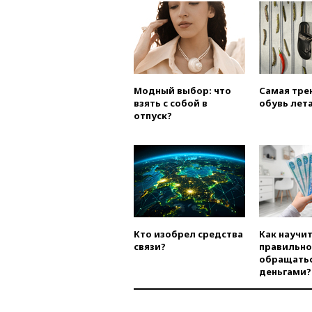
Модный выбор: что
Самая тре
взять с собой в
обувь лета
отпуск?
Кто изобрел средства
Как научи
связи?
правильно
обращатьс
деньгами?