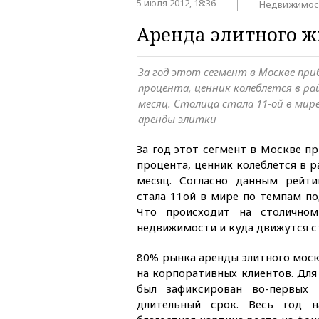
5 июля 2012, 18:36
Недвижимос
Аренда элитного ж
За год этот сегмент в Москве при
процента, ценник колеблется в рай
месяц. Столица стала 11-ой в ми
аренды элитки
За год этот сегмент в Москве п
процента, ценник колеблется в р
месяц. Согласно данным рейти
стала 11ой в мире по темпам по
Что происходит на столично
недвижимости и куда движутся с
80% рынка аренды элитного моск
на корпоративных клиентов. Для
был зафиксирован во-первых 
длительный срок. Весь год 