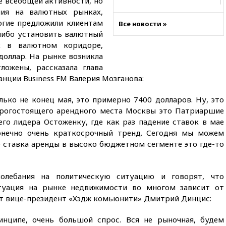
е всеобщей активности, но
17:45
Правительство получит
ния на валютных рынках,
«золотую акцию» в
огие предложили клиентам
Все новости »
управлении аэропортом
либо установить валютный
Шереметьево
ях в валютном коридоре,
17:35
Шесть человек
доллар. На рынке возникла
пострадали при ударе ВСУ по
ложены, рассказала глава
автобусу в Запорожской
нции Business FM Валерия Мозганова:
области
17:25
В аэропортах Сочи и
лько не конец мая, это примерно 7400 долларов. Ну, это
Геленджика сняты
орогостоящего арендного места Москвы это Патриаршие
ограничения
го лидера Остоженку, где как раз падение ставок в мае
17:17
Власти РФ помогут
онечно очень краткосрочный тренд. Сегодня мы можем
пострадавшему от атак на
е ставка аренды в высоко бюджетном сегменте это где-то
склады Wildberries бизнесу
16:55
Экс-директору Popcorn
Books запросили четыре года
олебания на политическую ситуацию и говорят, что
условно
туация на рынке недвижимости во многом зависит от
16:46
ЦБ: международные
ет вице-президент «Хэдж комьюнити» Дмитрий Динцис:
резервы России снизились
инципе, очень большой спрос. Вся не рыночная, будем
16:35
На восстановление