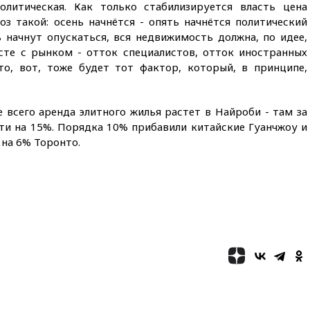
Херсонской области направят
политическая. Как только стабилизируется власть цена
6,8 млрд рублей
оз такой: осень начнётся - опять начнётся политический
ь начнут опускаться, вся недвижимость должна, по идее,
16:16
The Guardian: ученые
США создали
сте с рынком - отток специалистов, отток иностранных
гипоаллергенных собак
то, вот, тоже будет тот фактор, который, в принципе,
15:45
Спутник «Электро-Л» №
5 введен в эксплуатацию
 всего аренда элитного жилья растет в Найроби - там за
15:35
Два человека погибли
ти на 15%. Порядка 10% прибавили китайские Гуанчжоу и
при атаках дронов ВСУ в
 на 6% Торонто.
Брянской области
15:15
В половине штатов США
зафиксирована вспышка
сальмонеллеза
14:57
Жара в Европе может
нанести ущерб экономике в
размере €800 млрд
14:49
Пентагон озаботился
критикой Трампа по поводу
дефицита боеприпасов
14:40
В Германии задержан