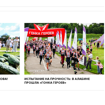
автомобиля на толпу в Омске
13:19
WP: Трамп определился
со своим преемником
13:13
СК возбудил дело по
факту гибели женщины и
ребенка в Раменском
12:57
В Луганске при ракетном
ударе ВСУ по складу
пострадали пять человек
12:44
МВД: число
преступлений, связанных с
отмыванием денег, достигло
рекордного показателя
12:40
В Подмосковье
женщина и трехлетний
ЛОВА!
ИСПЫТАНИЕ НА ПРОЧНОСТЬ: В АЛАБИНЕ
ребенок погибли при падении
ПРОШЛА «ГОНКА ГЕРОЕВ»
из окна
12:22
В России с 1 сентября
изменятся билеты на
общественный транспорт