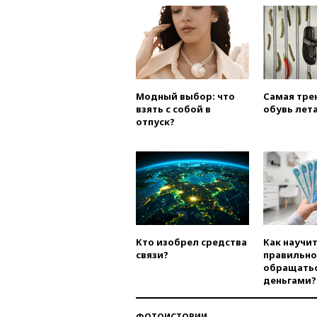
Модный выбор: что
Самая тре
взять с собой в
обувь лета
отпуск?
Кто изобрел средства
Как научи
связи?
правильно
обращатьс
деньгами?
ФОТОИСТОРИИ