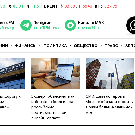
.96
€
88.91
¥
11.51
BRENT
$
83.89
/ ₽
6540
RTS
827.75
ness FM
Telegram
Канал в MAX
ой эфир
t.me/BFMnews
max.ru/bfm
НИИ
ФИНАНСЫ
ПОЛИТИКА
ОБЩЕСТВО
ПРАВО
АВТ
л дорогу к
Эксперт объяснил, как
СМИ: девелоперов в
ии
избежать сбоев из-за
Москве обязали строить
ево»
российских
в разы больше машино-
сертификатов при
мест
онлайн-оплате