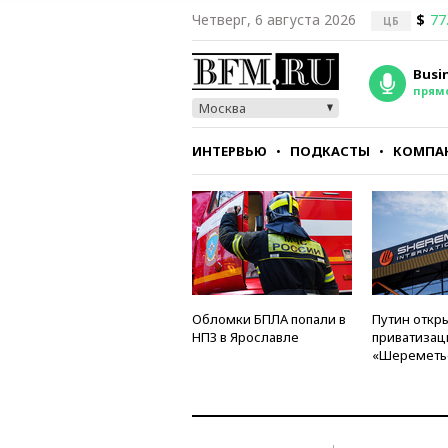
Четверг, 6 августа 2026
$
77
ЦБ
Busi
прям
Москва
ИНТЕРВЬЮ
ПОДКАСТЫ
КОМПА
СТИЛЬ
ТЕСТЫ
Обломки БПЛА попали в
Путин откры
НПЗ в Ярославле
приватизац
«Шереметь