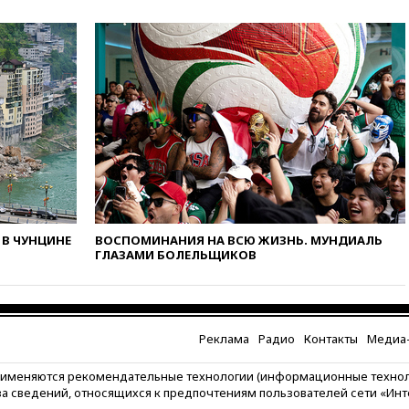
10:54
Президент ФИФА
Джанни Инфантино сумел
сохранить пост
10:38
Роскачество нашло
кишечную палочку в бургерах
пяти популярных сетей
фастфуда
10:19
СКР рассматривает три
основные версии
произошедшего с Cessna-182
10:18
В Приморье задержаны
подростки, планировавшие
В ЧУНЦИНЕ
ВОСПОМИНАНИЯ НА ВСЮ ЖИЗНЬ. МУНДИАЛЬ
теракт на объекте Росгвардии
ГЛАЗАМИ БОЛЕЛЬЩИКОВ
09:59
The Spectator:
отсутствие ракет для Patriot у
Украины приведет к
поражению Киева
Реклама
Радио
Контакты
Медиа-
09:54
МВД Германии:
инцидент с дроном в
рименяются рекомендательные технологии (информационные техно
аэропорту Лейпцига —
за сведений, относящихся к предпочтениям пользователей сети «Ин
«сценарий гибридной атаки»