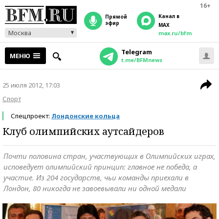
16+
Канал в
прямой
эфир
MAX
Москва
max.ru/bfm
Telegram
МЕНЮ
t.me/BFMnews
25 июля 2012, 17:03
Спорт
Спецпроект:
Лондонские кольца
Клуб олимпийских аутсайдеров
Почти половина стран, участвующих в Олимпийских играх,
исповедует олимпийский принцип: главное не победа, а
участие. Из 204 государств, чьи команды приехали в
Лондон, 80 никогда не завоевывали ни одной медали