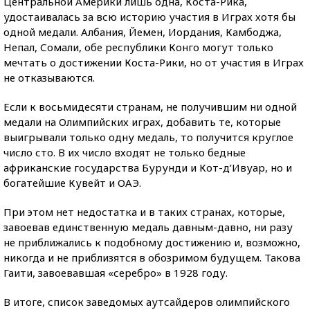
Центральной Америки лишь одна, Коста-Рика,
удостаивалась за всю историю участия в Играх хотя бы
одной медали. Албания, Йемен, Иордания, Камбоджа,
Непал, Сомали, обе республики Конго могут только
мечтать о достижении Коста-Рики, но от участия в Играх
не отказываются.
Если к восьмидесяти странам, не получившим ни одной
медали на Олимпийских играх, добавить те, которые
выигрывали только одну медаль, то получится круглое
число сто. В их число входят не только бедные
африканские государства Бурунди и Кот-д’Ивуар, но и
богатейшие Кувейт и ОАЭ.
При этом нет недостатка и в таких странах, которые,
завоевав единственную медаль давным-давно, ни разу
не приближались к подобному достижению и, возможно,
никогда и не приблизятся в обозримом будущем. Такова
Гаити, завоевавшая «серебро» в 1928 году.
В итоге, список заведомых аутсайдеров олимпийского