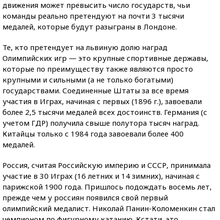
движения может превысить число государств, чьи
команды реально претендуют на почти 3 тысячи
медалей, которые будут разыграны в Лондоне.
Те, кто претендует на львиную долю наград
Олимпийских игр — это крупные спортивные державы,
которые по преимуществу также являются просто
крупными и сильными (а не только богатыми)
государствами. Соединенные Штаты за все время
участия в Играх, начиная с первых (1896 г.), завоевали
более 2,5 тысячи медалей всех достоинств. Германия (с
учетом ГДР) получила свыше полутора тысяч наград.
Китайцы только с 1984 года завоевали более 400
медалей.
Россия, считая Российскую империю и СССР, принимала
участие в 30 Играх (16 летних и 14 зимних), начиная с
парижской 1900 года. Пришлось подождать восемь лет,
прежде чем у россиян появился свой первый
олимпийский медалист. Николай Панин-Коломенкин стал
чемпионом по фигурному катанию. Кстати, это