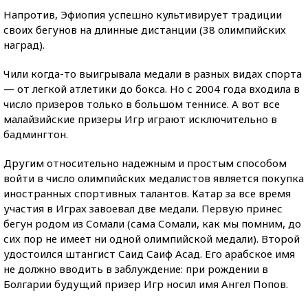
Напротив, Эфиопия успешно культивирует традиции
своих бегунов на длинные дистанции (38 олимпийских
наград).
Чили когда-то выигрывала медали в разных видах спорта
— от легкой атлетики до бокса. Но с 2004 года входила в
число призеров только в большом теннисе. А вот все
малайзийские призеры Игр играют исключительно в
бадмингтон.
Другим относительно надежным и простым способом
войти в число олимпийских медалистов является покупка
иностранных спортивных талантов. Катар за все время
участия в Играх завоевал две медали. Первую принес
бегун родом из Сомали (сама Сомали, как мы помним, до
сих пор не имеет ни одной олимпийской медали). Второй
удостоился штангист Саид Саиф Асад. Его арабское имя
не должно вводить в заблуждение: при рождении в
Болгарии будущий призер Игр носил имя Ангел Попов.