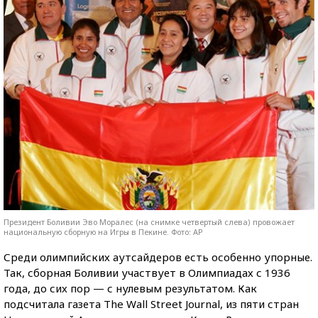
Президент Боливии Эво Моралес (на снимке четвертый слева) провожает
национальную сборную на Игры в Пекине. Фото: AP
Среди олимпийских аутсайдеров есть особенно упорные.
Так, сборная Боливии участвует в Олимпиадах с 1936
года, до сих пор — с нулевым результатом. Как
подсчитала газета The Wall Street Journal, из пяти стран