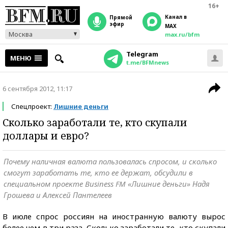
16+
Канал в
прямой
эфир
MAX
Москва
max.ru/bfm
Telegram
МЕНЮ
t.me/BFMnews
6 сентября 2012, 11:17
Спецпроект:
Лишние деньги
Сколько заработали те, кто скупали
доллары и евро?
Почему наличная валюта пользовалась спросом, и сколько
смогут заработать те, кто ее держат, обсудили в
специальном проекте Business FM «Лишние деньги» Надя
Грошева и Алексей Пантелеев
В июле спрос россиян на иностранную валюту вырос
более чем в три раза. Сколько заработали те, кто скупали