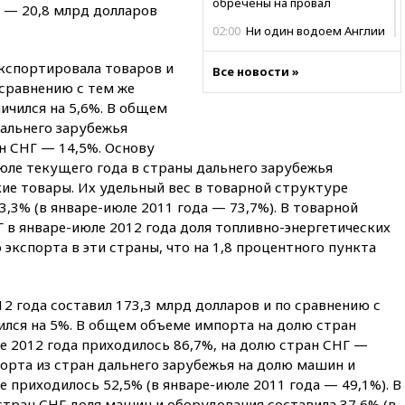
обречены на провал
Г — 20,8 млрд долларов
02:00
Ни один водоем Англии
не соответствует нормам
химической безопасности
экспортировала товаров и
Все новости »
 сравнению с тем же
01:00
Трамп: США сами
ичился на 5,6%. В общем
нуждаются в дальнобойных
ракетах и системах Patriot
дальнего зарубежья
н СНГ — 14,5%. Основу
00:01
Трамп заявил о
юле текущего года в страны дальнего зарубежья
необходимости пополнения
арсенала США
ие товары. Их удельный вес в товарной структуре
3,3% (в январе-июле 2011 года — 73,7%). В товарной
вчера, 23:28
Слуцкий призвал
 в январе-июле 2012 года доля топливно-энергетических
признать «Яблоко»
нежелательной организацией
 экспорта в эти страны, что на 1,8 процентного пункта
вчера, 23:15
В Смоленске
ребенок и женщина погибли
2 года составил 173,3 млрд долларов и по сравнению с
при падении деревьев во
время урагана
ился на 5%. В общем объеме импорта на долю стран
е 2012 года приходилось 86,7%, на долю стран СНГ —
вчера, 22:55
В Москве в
орта из стран дальнего зарубежья на долю машин и
пятницу ожидаются ливни
 приходилось 52,5% (в январе-июле 2011 года — 49,1%). В
вчера, 22:35
Винисиус
стран СНГ доля машин и оборудования составила 37,6% (в