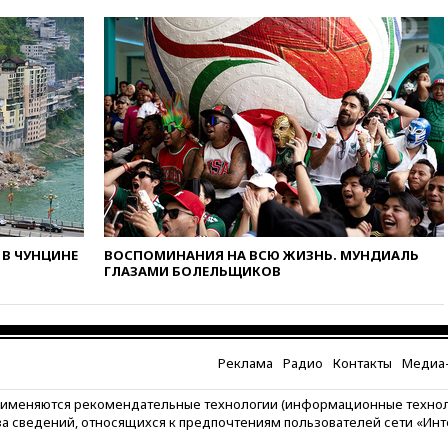
Газе
вчера, 17:50
Миронов призвал
снять «Яблоко» с выборов в
Госдуму
вчера, 17:45
Правительство
получит «золотую акцию» в
управлении аэропортом
Шереметьево
вчера, 17:35
Шесть человек
пострадали при ударе ВСУ по
автобусу в Запорожской
области
В ЧУНЦИНЕ
ВОСПОМИНАНИЯ НА ВСЮ ЖИЗНЬ. МУНДИАЛЬ
вчера, 17:25
В аэропортах
ГЛАЗАМИ БОЛЕЛЬЩИКОВ
Сочи и Геленджика сняты
ограничения
вчера, 17:17
Власти РФ
помогут пострадавшему от
Реклама
Радио
Контакты
Медиа-
атак на склады Wildberries
бизнесу
рименяются рекомендательные технологии (информационные техно
вчера, 16:55
Экс-директору
за сведений, относящихся к предпочтениям пользователей сети «Ин
Popcorn Books запросили