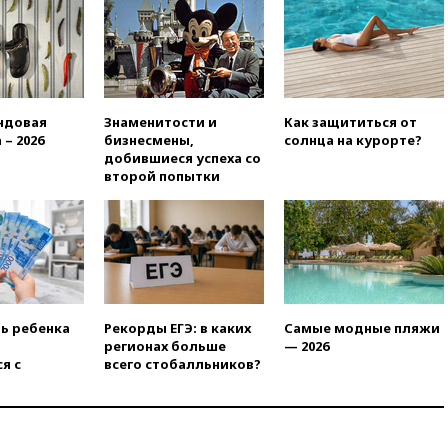
Европы в прыжках с 10-
метровой вышки
вчера, 21:10
РФ не получала
обращений о прекращении
концессии строительства ж/д
в Армении
ндовая
Знаменитости и
Как защититься от
 – 2026
бизнесмены,
солнца на курорте?
вчера, 21:00
В России вновь
добившиеся успеха со
обсуждают эксперимент по
второй попытки
онлайн-продаже алкоголя
вчера, 20:45
Матвиенко:
россиянам могут
рекомендовать не посещать
Армению
вчера, 20:35
ПВО за день
сбила еще 281 украинский
ть ребенка
Рекорды ЕГЭ: в каких
Самые модные пляжи
беспилотник над Россией
регионах больше
— 2026
я с
всего стобалльников?
вчера, 20:27
Ямпольская
призвала оптимизировать
олимпиады для поступления в
вузы