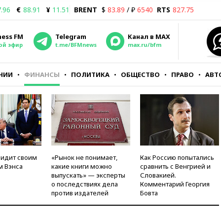
.96
€
88.91
¥
11.51
BRENT
$
83.89
/ ₽
6540
RTS
827.75
ness FM
Telegram
Канал в MAX
ой эфир
t.me/BFMnews
max.ru/bfm
НИИ
ФИНАНСЫ
ПОЛИТИКА
ОБЩЕСТВО
ПРАВО
АВТ
видит своим
«Рынок не понимает,
Как Россию попытались
м Вэнса
какие книги можно
сравнить с Венгрией и
выпускать» — эксперты
Словакией.
о последствиях дела
Комментарий Георгия
против издателей
Бовта