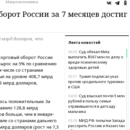
Макроэкономика
орот России за 7 месяцев достиг
 млрд долларов, что
Лента новостей
06:00
Суд обязал Meta
торговый оборот России
выплатить $567 млн по делу о
вреде психическому
вырос на 5% по сравнению
здоровью детей
м числе со странами
ыл на уровне 408,7 млрд
05:51
Трамп подписал указ
против «родильного туризма»
8 млрд долларов,
в США
04:00
Суд взыскал почти 5 млн
ось положительным. За
рублей в пользу семьи
отравившегося в детсаду
тавило 128,8 млрд
мальчика
ов больше, чем в январе-
овле со странами дальнего
03:00
МИД РФ: попытки Запада
рассорить Россию и Казахстан
млрд долларов (рост на 7,3