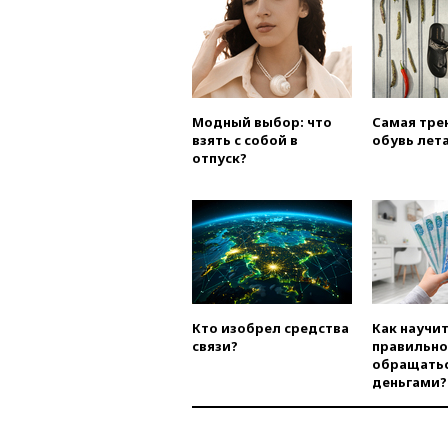
Модный выбор: что
Самая тре
взять с собой в
обувь лета
отпуск?
Кто изобрел средства
Как научи
связи?
правильно
обращатьс
деньгами?