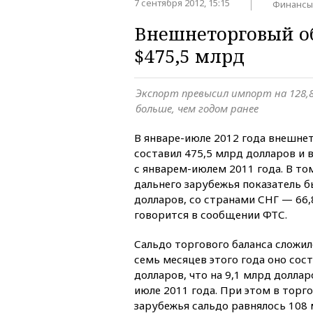
7 сентября 2012, 15:15
Финансы
Внешнеторговый об
$475,5 млрд
Экспорт превысил импорт на 128,8
больше, чем годом ранее
В январе-июле 2012 года внешне
составил 475,5 млрд долларов и 
с январем-июлем 2011 года. В то
дальнего зарубежья показатель б
долларов, со странами СНГ — 66,
говорится в сообщении ФТС.
Сальдо торгового баланса сложил
семь месяцев этого года оно сос
долларов, что на 9,1 млрд доллар
июле 2011 года. При этом в торг
зарубежья сальдо равнялось 108 