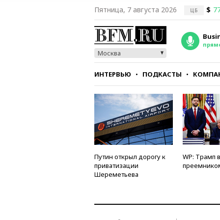
Пятница, 7 августа 2026
$
77
ЦБ
Busi
прям
Москва
ИНТЕРВЬЮ
ПОДКАСТЫ
КОМПА
СТИЛЬ
ТЕСТЫ
Путин открыл дорогу к
WP: Трамп 
приватизации
преемнико
Шереметьева