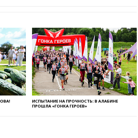
вчера, 20:15
Минтранс
предложил оплачивать
защиту дорог от БПЛА из
средств на ремонт
вчера, 20:00
Зеленский 8
августа посетит Сербию с
официальным визитом
вчера, 19:58
В Госдуму будет
внесен законопроект об
отмене ЕГЭ
вчера, 19:50
Аэропорты Сочи и
Ярославля приостановили
работу
вчера, 19:35
WP: Трамп
призвал доноров-
республиканцев поддержать
ЛОВА!
ИСПЫТАНИЕ НА ПРОЧНОСТЬ: В АЛАБИНЕ
Вэнса на выборах 2028 года
ПРОШЛА «ГОНКА ГЕРОЕВ»
вчера, 19:20
Число ломбардов
в РФ превысило максимум
2022 года
вчера, 19:15
Жуковский и