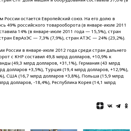
продлил контракт с «Реалом»
до 2032 года
вчера, 22:28
Отказаться от
России остается Европейский союз. На его долю в
российского гражданства
ось 49% российского товарооборота (в январе-июле 2011
станет значительно дороже
ставила 14% (в январе-июле 2011 года — 15,5%), стран
вчера, 22:20
Путин назвал 76-ю
стран ЕврАзЭС — 7,3% (7,9%), стран АТЭС — 24% (23,2%).
гвардейскую десантно-
штурмовую дивизию
 России в январе-июле 2012 года среди стран дальнего
легендарной
орот с КНР составил 49,8 млрд долларов, +10,9% к
вчера, 22:15
Путин заслушал
нды (49,3 млрд долларов, +31,1%), Германия (43 млрд
доклад о ситуации на
лрд долларов +3,5%), Турция (19,4 млрд долларов, +12,9%),
добропольском направлении
%), США (16,7 млрд долларов +3,8%), Польша (15,9 млрд
вчера, 21:58
Генпрокуратура
млрд долларов, -18,4%), Республика Корея (14,1 млрд
признала нежелательным в
РФ американский Human
Rights Foundation
вчера, 21:35
«Аэрофлот»
отменяет часть рейсов в Сочи
и Геленджик
вчера, 21:25
Руслан Терновой
выиграл золото чемпионата