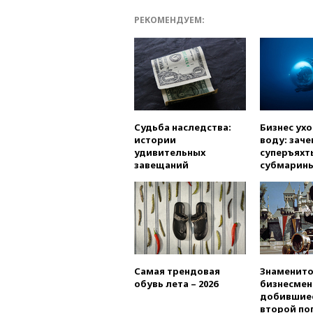
РЕКОМЕНДУЕМ:
Судьба наследства:
Бизнес ух
истории
воду: заче
удивительных
суперъяхт
завещаний
субмарин
Самая трендовая
Знаменито
обувь лета – 2026
бизнесмен
добившиес
второй по