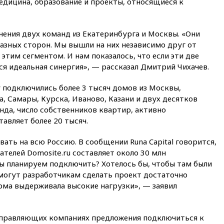
едицина, образование и проекты, относящиеся к
06:30
США и Колумбия
обсуждают координацию
усилий против наркотрафика
нения двух команд из Екатеринбурга и Москвы. «Они
05:30
ВМС Испании усилили
азных сторон. Мы вышли на них независимо друг от
присутствие в Сеуте на фоне
этим сегментом. И нам показалось, что если эти две
миграционного кризиса
я идеальная синергия», — рассказал Дмитрий Чихачев.
03:30
В Минстрое сравнили
качество жилья в Нью-Йорке и
 подключились более 3 тысяч домов из Москвы,
России
, Самары, Курска, Иваново, Казани и двух десятков
02:30
Трамп попросил
нда, число собственников квартир, активно
отпустить его с круглого стола
авляет более 20 тысяч.
в Госдепе, чтобы «вести
войну»
ть на всю Россию. В сообщении Runa Capital говорится,
01:35
Мигрант погиб при
ателей Domosite.ru составляет около 30 млн
попытке попасть из Марокко в
ы планируем подключить? Хотелось бы, чтобы там были
Сеуту на параплане
помогут разработчикам сделать проект достаточно
00:30
FT: ЕС не готов принять в
ма выдерживала высокие нагрузки», — заявил
блок Украину из-за уровня
коррупции
и управляющих компаниях предложения подключиться к
вчера, 23:35
Лукашенко