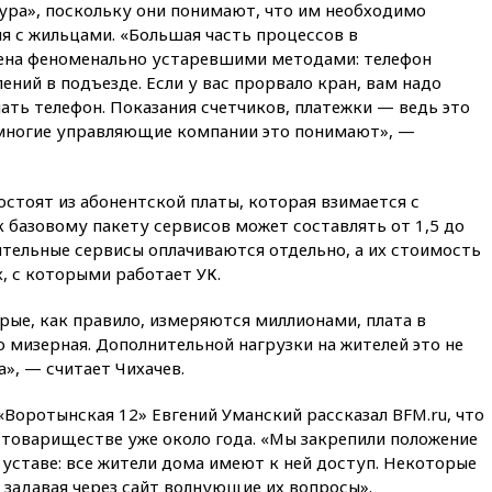
объяснил экономическую
ура», поскольку они понимают, что им необходимо
выгоду безвизового режима с
 с жильцами. «Большая часть процессов в
ЕС
ена феноменально устаревшими методами: телефон
вчера, 22:59
На башню
ений в подъезде. Если у вас прорвало кран, вам надо
ресторана «Армения» в
нать телефон. Показания счетчиков, платежки — ведь это
Москве вернут утраченную
 многие управляющие компании это понимают», —
скульптуру балерины
вчера, 22:45
Литовец
протаранил погранпункт при
остоят из абонентской платы, которая взимается с
попытке попасть в Россию
 базовому пакету сервисов может составлять от 1,5 до
вчера, 22:28
Бессент
ительные сервисы оплачиваются отдельно, а их стоимость
анонсировал скорое
х, с которыми работает УК.
соглашение о прекращении
огня США и Ирана
ые, как правило, измеряются миллионами, плата в
вчера, 22:15
Три человека
 мизерная. Дополнительной нагрузки на жителей это не
получили ножевые ранения
», — считает Чихачев.
при нападении в Чехии
Воротынская 12» Евгений Уманский рассказал BFM.ru, что
вчера, 22:00
Путин поручил
выделить средства на новые
 товариществе уже около года. «Мы закрепили положение
РЛС для Белгородской
 уставе: все жители дома имеют к ней доступ. Некоторые
области
 задавая через сайт волнующие их вопросы».