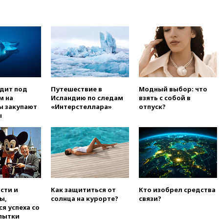
вчера, 20:45
ПВО за день
сбила еще 75 украинских
беспилотников над Россией
вчера, 20:35
Велосипедист
погиб при атаке FPV-дрона в
Белгородской области
вчера, 20:30
Лидию Невзорову
заочно арестовали по делу о
финансировании
одит под
Путешествие в
Модный выбор: что
экстремизма
м на
Исландию по следам
взять с собой в
ы закупают
«Интерстеллара»
отпуск?
вчера, 20:20
Суд США
ы
постановил остановить
строительство бального зала в
Белом доме
вчера, 20:15
Сенат США
одобрил ужесточение
санкций против России и
Ирана
сти и
Как защититься от
Кто изобрел средства
вчера, 20:00
СК возбудил дело
ы,
солнца на курорте?
связи?
против журналистки Катерины
я успеха со
Гордеевой о фейках о ВС
пытки
России