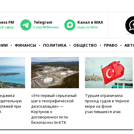
ness FM
Telegram
Канал в MAX
ой эфир
t.me/BFMnews
max.ru/bfm
НИИ
ФИНАНСЫ
ПОЛИТИКА
ОБЩЕСТВО
ПРАВО
АВТ
енджика
«Это первый серьезный
Турция ограничила
удительную
шаг к географической
проход судов в Черное
пляжей при
деэскалации» —
море на фоне
А
Кортунов о
участившихся атак
договоренности по
безопасности КТК