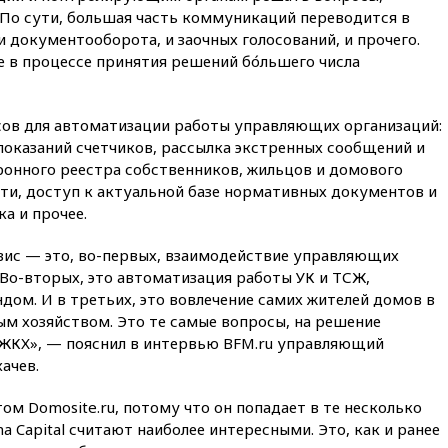
10:27
Движение по трассе
 По сути, большая часть коммуникаций переводится в
«Новороссия» восстановлено
и документооборота, и заочных голосований, и прочего.
е в процессе принятия решений бо́льшего числа
09:55
Силы ПВО перехватили
за утро 85 БПЛА над
территорией РФ
исов для автоматизации работы управляющих организаций:
09:25
Ильский НПЗ на Кубани
показаний счетчиков, рассылка экстренных сообщений и
загорелся после падения
обломков дрона
ронного реестра собственников, жильцов и домового
ти, доступ к актуальной базе нормативных документов и
08:57
Собянин сообщил о
а и прочее.
девяти БПЛА, сбитых на
подлете к Москве
ис — это, во-первых, взаимодействие управляющих
08:42
Силы ПВО сбили почти
Во-вторых, это автоматизация работы УК и ТСЖ,
400 БПЛА над российскими
ом. И в третьих, это вовлечение самих жителей домов в
регионами
м хозяйством. Это те самые вопросы, на решение
08:16
Лукашенко призвал
ЖКХ», — пояснил в интервью BFM.ru управляющий
белорусов покупать избы в
ачев.
селах
07:30
Нигерия стала
ом Domosite.ru, потому что он попадает в те несколько
крупнейшим поставщиком
 Capital считают наиболее интересными. Это, как и ранее
авиатоплива в Европу