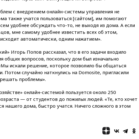
вчера, 21:56
The Atlantic: Маск
отказал Украине в
облем с внедрением онлайн-системы управления не
использовании Starlink для
ма также учатся пользоваться [сайтом], им помогают
атак вглубь РФ
всем удобнее обсуждать что-то, не выходя из дома. А если
вчера, 21:35
После пожара на
ов, мне самому удобнее известить всех об этом,
складе в Брянске возбудили
оисходит автоматически, одним нажатием».
уголовное дело
й» Игорь Попов рассказал, что в его задачи входило
вчера, 21:26
Лидеры сборной
РФ по гимнастике получили
я общих вопросов, поскольку дом был изначально
официальный отказ в визах от
«Мы искали решение, которое позволило бы общаться
Хорватии
и. Потом случайно наткнулись на Domosite, пригласили
вчера, 21:15
Пентагон
 решать проблемы».
опубликовал 16 новых видео с
НЛО
хозяйстве» онлайн-системой пользуется около 250
озраста — от студентов до пожилых людей. «Те, кто хочет
вчера, 21:00
На границе
Украины с Польшей скопилось
я нашего дома, быстро учатся. Ничего сложного в этом
свыше 6,5 тысячи грузовиков
вчера, 20:53
Швыдкой:
«Интервидение» точно
пройдет в 2026 году