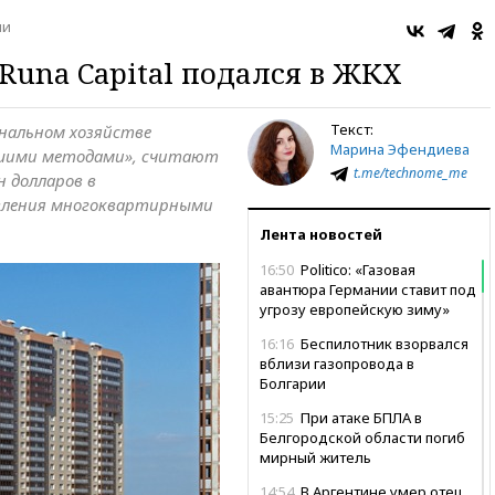
ии
Runa Capital подался в ЖКХ
Текст:
унальном хозяйстве
Марина Эфендиева
вшими методами», считают
t.me/technome_me
н долларов в
вления многоквартирными
Лента новостей
16:50
Politico: «Газовая
авантюра Германии ставит под
угрозу европейскую зиму»
16:16
Беспилотник взорвался
вблизи газопровода в
Болгарии
15:25
При атаке БПЛА в
Белгородской области погиб
мирный житель
14:54
В Аргентине умер отец