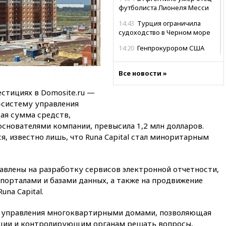
футболиста Лионеля Месси
14:43
Турция ограничила
судоходство в Черном море
14:20
Генпрокурором США
стал Тодд Бланш
13:37
Пляжи Геленджика
Все новости »
закрыты из-за опасности БПЛА
естициях в Domosite.ru —
13:03
Испания ввела
систему управления
погранконтроль для
я сумма средств,
итальянских туристов
снователями компании, превысила 1,2 млн долларов.
12:27
Возгорание на Ильском
, известно лишь, что Runa Capital стал миноритарным
НПЗ, вызванное атакой БПЛА,
потушили
11:47
Суд оставил под
авлены на разработку сервисов электронной отчетности,
арестом Rolls-Royce блогера
порталами и базами данных, а также на продвижение
Лерчек
una Capital.
11:07
При столкновении
катера и лодки под Самарой
ля управления многоквартирными домами, позволяющая
погибли два человека
ции и контролирующим органам решать вопросы,