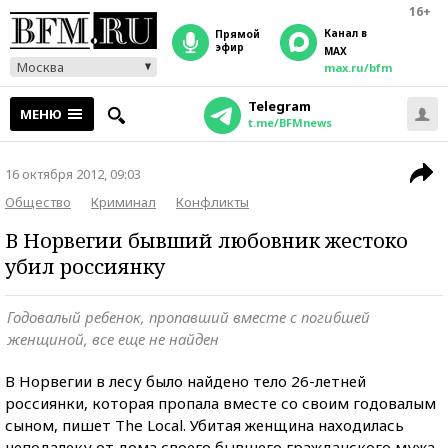
16+
Канал в
прямой
эфир
MAX
Москва
max.ru/bfm
Telegram
МЕНЮ
t.me/BFMnews
16 октября 2012, 09:03
Общество
Криминал
Конфликты
В Норвегии бывший любовник жестоко
убил россиянку
Годовалый ребенок, пропавший вместе с погибшей
женщиной, все еще не найден
В Норвегии в лесу было найдено тело 26-летней
россиянки, которая пропала вместе со своим годовалым
сыном, пишет The Local. Убитая женщина находилась
неподалеку от дома своего бывшего гражданского мужа.