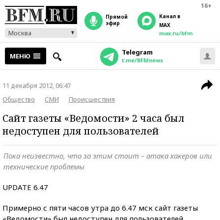
16+
Канал в
прямой
эфир
MAX
Москва
max.ru/bfm
Telegram
МЕНЮ
t.me/BFMnews
11 декабря 2012, 06:47
Общество
СМИ
Происшествия
Сайт газеты «Ведомости» 2 часа был
недоступен для пользователей
Пока неизвестно, что за этим стоит – атака хакеров или
технические проблемы
UPDATE 6.47
Примерно с пяти часов утра до 6.47 мск сайт газеты
«Ведомости» был недоступен для пользователей.