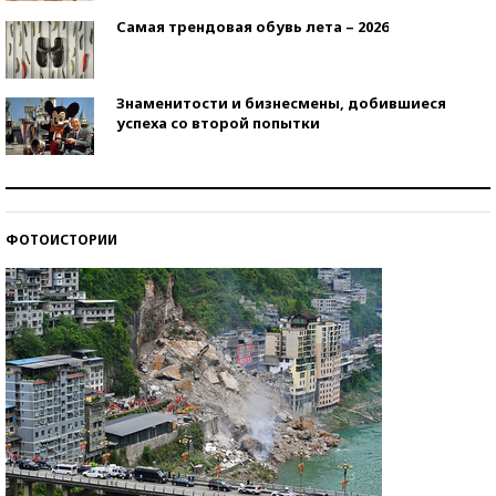
Самая трендовая обувь лета – 2026
Знаменитости и бизнесмены, добившиеся
успеха со второй попытки
Как защититься от солнца на курорте?
ФОТОИСТОРИИ
Кто изобрел средства связи?