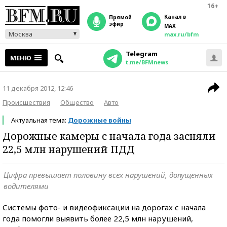
16+
Канал в
прямой
эфир
MAX
Москва
max.ru/bfm
Telegram
МЕНЮ
t.me/BFMnews
11 декабря 2012, 12:46
Происшествия
Общество
Авто
Актуальная тема:
Дорожные войны
Дорожные камеры с начала года засняли
22,5 млн нарушений ПДД
Цифра превышает половину всех нарушений, допущенных
водителями
Системы фото- и видеофиксации на дорогах с начала
года помогли выявить более 22,5 млн нарушений,