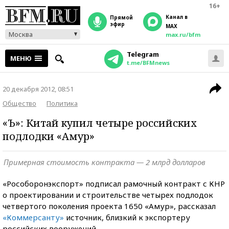
16+
Канал в
прямой
эфир
MAX
Москва
max.ru/bfm
Telegram
МЕНЮ
t.me/BFMnews
20 декабря 2012, 08:51
Общество
Политика
«Ъ»: Китай купил четыре российских
подлодки «Амур»
Примерная стоимость контракта — 2 млрд долларов
«Рособоронэкспорт» подписал рамочный контракт с КНР
о проектировании и строительстве четырех подлодок
четвертого поколения проекта 1650 «Амур», рассказал
«Коммерсанту»
источник, близкий к экспортеру
российских вооружений.