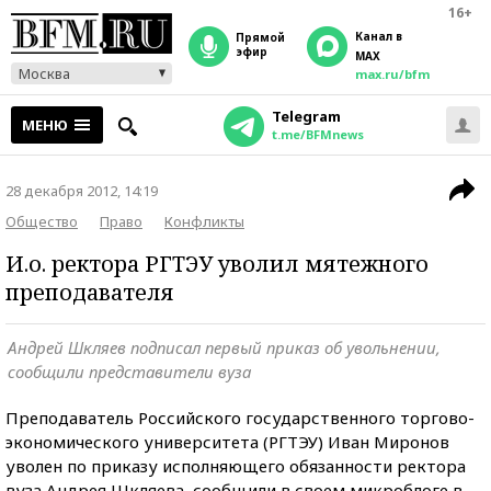
16+
Канал в
прямой
эфир
MAX
Москва
max.ru/bfm
Telegram
МЕНЮ
t.me/BFMnews
28 декабря 2012, 14:19
Общество
Право
Конфликты
И.о. ректора РГТЭУ уволил мятежного
преподавателя
Андрей Шкляев подписал первый приказ об увольнении,
сообщили представители вуза
Преподаватель Российского государственного торгово-
экономического университета (РГТЭУ) Иван Миронов
уволен по приказу исполняющего обязанности ректора
вуза Андрея Шкляева, сообщили в своем микроблоге в