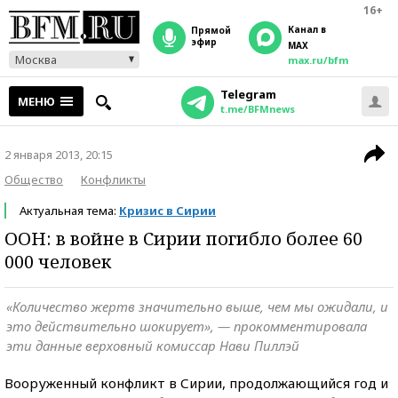
16+
Канал в
прямой
эфир
MAX
Москва
max.ru/bfm
Telegram
МЕНЮ
t.me/BFMnews
2 января 2013, 20:15
Общество
Конфликты
Актуальная тема:
Кризис в Сирии
ООН: в войне в Сирии погибло более 60
000 человек
«Количество жертв значительно выше, чем мы ожидали, и
это действительно шокирует», — прокомментировала
эти данные верховный комиссар Нави Пиллэй
Вооруженный конфликт в Сирии, продолжающийся год и