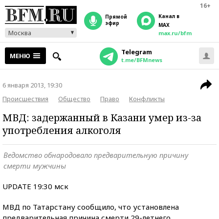
16+
Канал в
прямой
эфир
MAX
Москва
max.ru/bfm
Telegram
МЕНЮ
t.me/BFMnews
6 января 2013, 19:30
Происшествия
Общество
Право
Конфликты
МВД: задержанный в Казани умер из-за
употребления алкоголя
Ведомство обнародовало предварительную причину
смерти мужчины
UPDATE 19:30 мск
МВД по Татарстану сообщило, что установлена
предварительная причина смерти 29-летнего