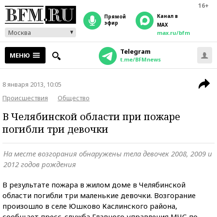
16+
Канал в
прямой
эфир
MAX
Москва
max.ru/bfm
Telegram
МЕНЮ
t.me/BFMnews
8 января 2013, 10:05
Происшествия
Общество
В Челябинской области при пожаре
погибли три девочки
На месте возгорания обнаружены тела девочек 2008, 2009 и
2012 годов рождения
В результате пожара в жилом доме в Челябинской
области погибли три маленькие девочки. Возгорание
произошло в селе Юшково Каслинского района,
сообщает пресс-служба Главного управления МЧС по