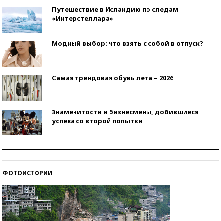
Путешествие в Исландию по следам
«Интерстеллара»
Модный выбор: что взять с собой в отпуск?
Самая трендовая обувь лета – 2026
Знаменитости и бизнесмены, добившиеся
успеха со второй попытки
Как защититься от солнца на курорте?
ФОТОИСТОРИИ
Кто изобрел средства связи?