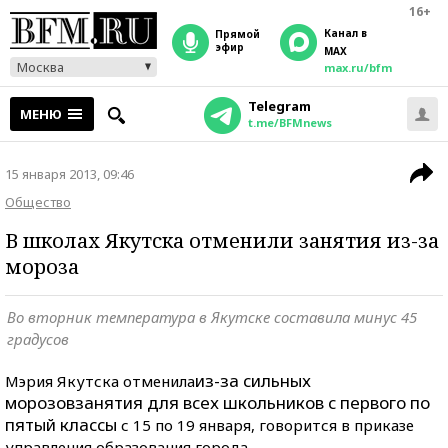
16+
Канал в
прямой
эфир
MAX
Москва
max.ru/bfm
Telegram
МЕНЮ
t.me/BFMnews
15 января 2013, 09:46
Общество
В школах Якутска отменили занятия из-за
мороза
Во вторник температура в Якутске составила минус 45
градусов
из-за сильных
Мэрия Якутска отменила
морозов
занятия для всех школьников с первого по
пятый классы
с 15 по 19 января, говорится в приказе
управления образования города.