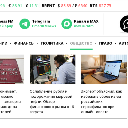
.96
€
88.91
¥
11.51
BRENT
$
83.89
/ ₽
6540
RTS
827.75
ness FM
Telegram
Канал в MAX
ой эфир
t.me/BFMnews
max.ru/bfm
НИИ
ФИНАНСЫ
ПОЛИТИКА
ОБЩЕСТВО
ПРАВО
АВТ
понимает,
Ослабление рубля и
Эксперт объяснил, как
и можно
подорожание мировой
избежать сбоев из-за
 — эксперты
нефти. Обзор
российских
виях дела
финансового рынка от 6
сертификатов при
ателей
августа
онлайн-оплате