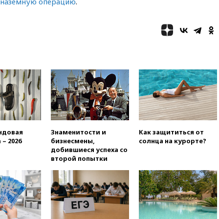
и наземную операцию
.
официальным визитом
19:58
В Госдуму будет внесен
законопроект об отмене ЕГЭ
19:50
Аэропорты Сочи и
Ярославля приостановили
работу
19:35
WP: Трамп призвал
доноров-республиканцев
поддержать Вэнса на выборах
2028 года
19:20
Число ломбардов в РФ
превысило максимум 2022
ндовая
Знаменитости и
Как защититься от
года
 – 2026
бизнесмены,
солнца на курорте?
добившиеся успеха со
19:15
Жуковский и аэропорт
второй попытки
Геленджика возобновили
работу
19:00
Путин уточнил порядок
присвоения воинских званий
добровольцам
18:50
Euractiv: восток