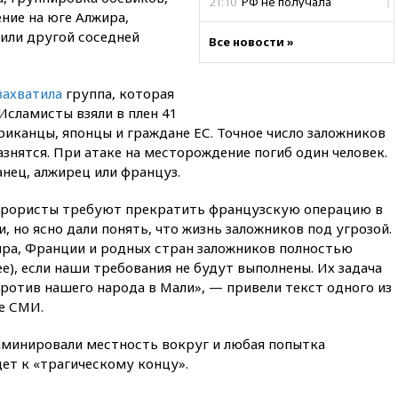
21:10
РФ не получала
ние на юге Алжира,
обращений о прекращении
концессии строительства ж/д
 или другой соседней
Все новости »
в Армении
21:00
В России вновь
захватила
группа, которая
обсуждают эксперимент по
онлайн-продаже алкоголя
Исламисты взяли в плен 41
риканцы, японцы и граждане ЕС. Точное число заложников
20:45
Матвиенко: россиянам
азнятся. При атаке на месторождение погиб один человек.
могут рекомендовать не
посещать Армению
нец, алжирец или француз.
20:35
ПВО за день сбила еще
ррористы требуют прекратить французскую операцию в
281 украинский беспилотник
и, но ясно дали понять, что жизнь заложников под угрозой.
над Россией
ра, Франции и родных стран заложников полностью
20:27
Ямпольская призвала
), если наши требования не будут выполнены. Их задача
оптимизировать олимпиады
ротив нашего народа в Мали», — привели текст одного из
для поступления в вузы
е СМИ.
20:15
Минтранс предложил
оплачивать защиту дорог от
заминировали местность вокруг и любая попытка
БПЛА из средств на ремонт
ет к «трагическому концу».
20:00
Зеленский 8 августа
посетит Сербию с