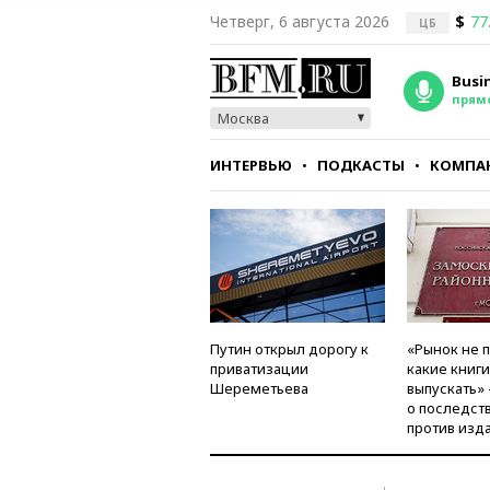
Четверг, 6 августа 2026
$
77
ЦБ
Busi
прям
Москва
ИНТЕРВЬЮ
ПОДКАСТЫ
КОМПА
СТИЛЬ
ТЕСТЫ
Путин открыл дорогу к
«Рынок не 
приватизации
какие книг
Шереметьева
выпускать»
о последст
против изд