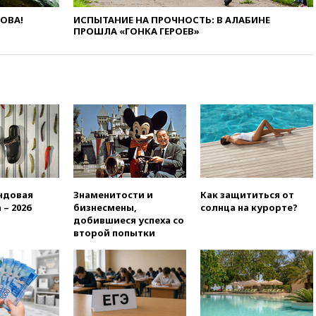
17:35
Шесть человек
ЛОВА!
ИСПЫТАНИЕ НА ПРОЧНОСТЬ: В АЛАБИНЕ
пострадали при ударе ВСУ по
ПРОШЛА «ГОНКА ГЕРОЕВ»
автобусу в Запорожской
области
17:25
В аэропортах Сочи и
Геленджика сняты
ограничения
17:17
Власти РФ помогут
пострадавшему от атак на
склады Wildberries бизнесу
16:55
Экс-директору Popcorn
Books запросили четыре года
условно
ндовая
Знаменитости и
Как защититься от
 – 2026
бизнесмены,
солнца на курорте?
16:46
ЦБ: международные
добившиеся успеха со
резервы России снизились
второй попытки
16:35
На восстановление
Херсонской области направят
6,8 млрд рублей
16:16
The Guardian: ученые
США создали