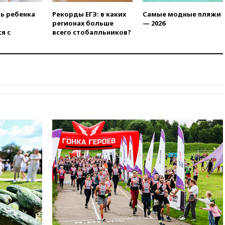
Финляндии приходит в упадок
ть ребенка
Рекорды ЕГЭ: в каких
Самые модные пляжи
без российских туристов
регионах больше
— 2026
18:35
В Жуковском и
я с
всего стобалльников?
аэропорту Геленджика
введены ограничения
18:21
Зюганов присоединился
к критике «Яблока»
18:15
Четыре человека
пострадали при атаках ВСУ на
Белгородскую область
18:00
Совет мира выбрал
подрядчика для
строительства военной базы в
Газе
17:50
Миронов призвал снять
«Яблоко» с выборов в Госдуму
17:45
Правительство получит
«золотую акцию» в
управлении аэропортом
Шереметьево