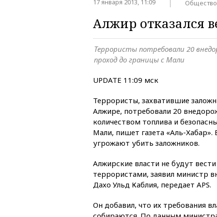
17 января 2013, 11:09
Общество
Алжир отказался в
Террористы потребовали 20 внедо
проход до границы с Мали
UPDATE 11:09 мск
Террористы, захватившие заложн
Алжире, потребовали 20 внедоро
количеством топлива и безопасны
Мали, пишет газета «Аль-Хабар».
угрожают убить заложников.
Алжирские власти не будут вести
террористами, заявил министр в
Дахо Ульд Каблия, передает APS.
Он добавил, что их требования в
собираются. По данным министра