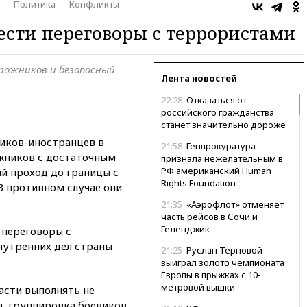
Политика
Конфликты
ести переговоры с террористами
рожников и безопасный
Лента новостей
22:28
Отказаться от
российского гражданства
станет значительно дороже
иков-иностранцев в
21:58
Генпрокуратура
жников с достаточным
признала нежелательным в
РФ американский Human
й проход до границы с
Rights Foundation
 В противном случае они
21:35
«Аэрофлот» отменяет
часть рейсов в Сочи и
Геленджик
 переговоры с
нутренних дел страны
21:25
Руслан Терновой
выиграл золото чемпионата
Европы в прыжках с 10-
метровой вышки
ласти выполнять не
, группировка боевиков,