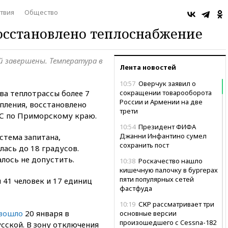
твия
Общество
осстановлено теплоснабжение
й завершены. Температура в
Лента новостей
10:57
Оверчук заявил о
ва теплотрассы более 7
сокращении товарооборота
России и Армении на две
опления, восстановлено
трети
ЧС по Приморскому краю.
10:54
Президент ФИФА
Джанни Инфантино сумел
стема запитана,
сохранить пост
ась до 18 градусов.
лось не допустить.
10:38
Роскачество нашло
кишечную палочку в бургерах
пяти популярных сетей
 41 человек и 17 единиц
фастфуда
10:19
СКР рассматривает три
изошло
20 января в
основные версии
произошедшего с Cessna-182
усской. В зону отключения