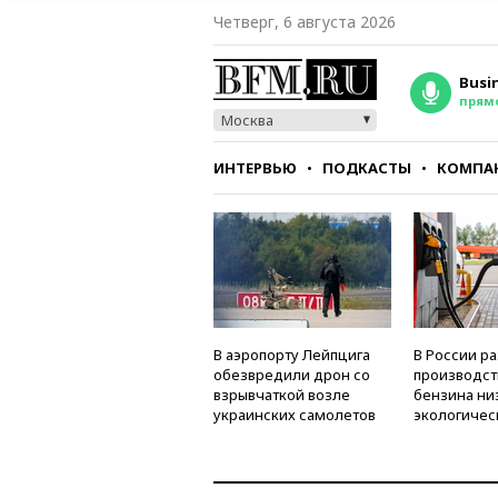
Четверг, 6 августа 2026
Busi
прям
Москва
ИНТЕРВЬЮ
ПОДКАСТЫ
КОМПА
СТИЛЬ
ТЕСТЫ
В аэропорту Лейпцига
В России р
обезвредили дрон со
производст
взрывчаткой возле
бензина ни
украинских самолетов
экологичес