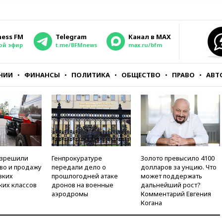
ness FM
Telegram
Канал в MAX
ой эфир
t.me/BFMnews
max.ru/bfm
НИИ
ФИНАНСЫ
ПОЛИТИКА
ОБЩЕСТВО
ПРАВО
АВТ
азрешили
Генпрокуратуре
Золото превысило 4100
во и продажу
передали дело о
долларов за унцию. Что
зких
прошлогодней атаке
может поддержать
ких классов
дронов на военные
дальнейший рост?
аэродромы
Комментарий Евгения
Когана