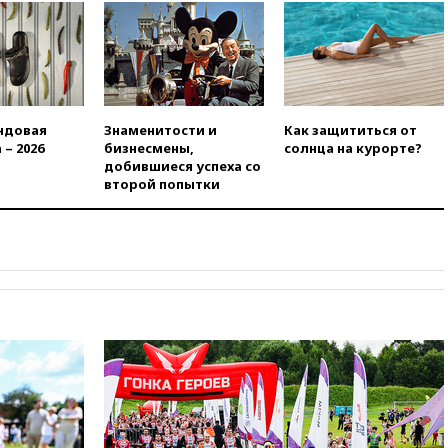
08:54
В Таиланде сегодня
прощаются с молодыми
россиянами, жестоко убитыми
в Паттайе
08:26
Летчики с упавшего
ндовая
Знаменитости и
Как защититься от
самолета в Приангарье
 – 2026
бизнесмены,
солнца на курорте?
отделались ссадинами и
добившиеся успеха со
ушибами
второй попытки
07:40
Таджикистан и
SpaceX/Starlink расширяют
сотрудничество в сфере
технологий
07:00
Силы ПВО сбили шесть
БПЛА ВСУ, летевших на
Москву
06:25
Золото подорожало до
$4350 за тройскую унцию
06:01
МИД РФ: Казахстан
понимает сущность киевского
режима