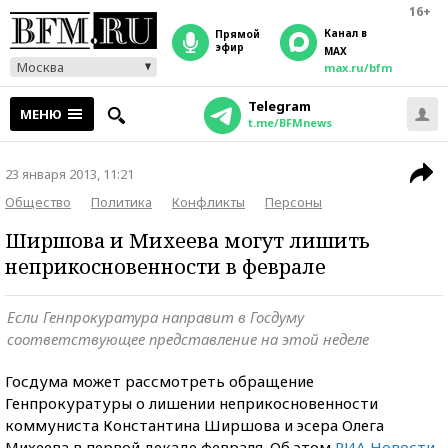
16+
Канал в
прямой
эфир
MAX
Москва
max.ru/bfm
Telegram
МЕНЮ
t.me/BFMnews
23 января 2013, 11:21
Общество
Политика
Конфликты
Персоны
Ширшова и Михеева могут лишить
неприкосновенности в феврале
Если Генпрокуратура направит в Госдуму
соответствующее представление на этой неделе
Госдума может рассмотреть обращение
Генпрокуратуры о лишении неприкосновенности
коммуниста Константина Ширшова и эсера Олега
Михеева в первой декаде февраля. Об этом
РИА Новости