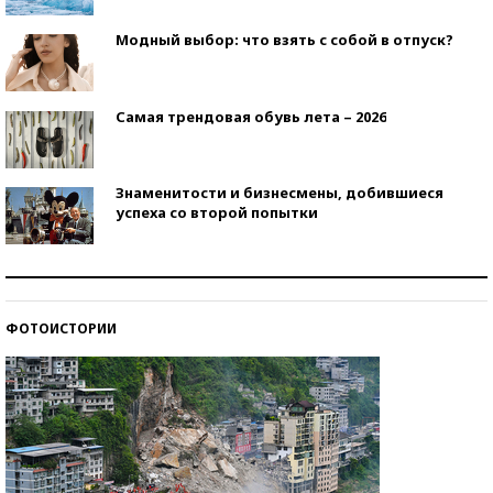
Модный выбор: что взять с собой в отпуск?
Самая трендовая обувь лета – 2026
Знаменитости и бизнесмены, добившиеся
успеха со второй попытки
Как защититься от солнца на курорте?
ФОТОИСТОРИИ
Кто изобрел средства связи?