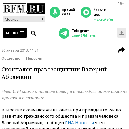
16+
Канал в
прямой
эфир
MAX
Москва
max.ru/bfm
Telegram
МЕНЮ
t.me/BFMnews
26 января 2013, 11:31
Общество
Персоны
Скончался правозащитник Валерий
Абрамкин
Член СПЧ давно и тяжело болел, а в последнее время даже не
приходил в сознание
В Москве скончался член Совета при президенте РФ по
развитию гражданского общества и правам человека
Валерий Абрамкин, сообщил
РИА Новости
член
Московской Хельсинкской группы Валерий Борщев. По