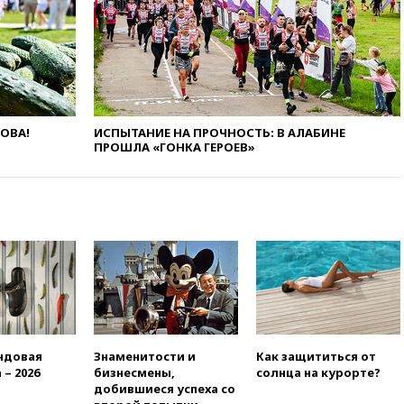
19:50
Аэропорты Сочи и
Ярославля приостановили
работу
19:35
WP: Трамп призвал
доноров-республиканцев
поддержать Вэнса на выборах
ЛОВА!
ИСПЫТАНИЕ НА ПРОЧНОСТЬ: В АЛАБИНЕ
2028 года
ПРОШЛА «ГОНКА ГЕРОЕВ»
19:20
Число ломбардов в РФ
превысило максимум 2022
года
19:15
Жуковский и аэропорт
Геленджика возобновили
работу
19:00
Путин уточнил порядок
присвоения воинских званий
добровольцам
18:50
Euractiv: восток
ндовая
Знаменитости и
Как защититься от
Финляндии приходит в упадок
 – 2026
бизнесмены,
солнца на курорте?
без российских туристов
добившиеся успеха со
18:35
В Жуковском и