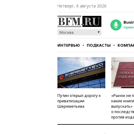
Четверг, 6 августа 2026
Busi
прям
Москва
ИНТЕРВЬЮ
ПОДКАСТЫ
КОМПА
СТИЛЬ
ТЕСТЫ
Путин открыл дорогу к
«Рынок не 
приватизации
какие книг
Шереметьева
выпускать»
о последст
против изд