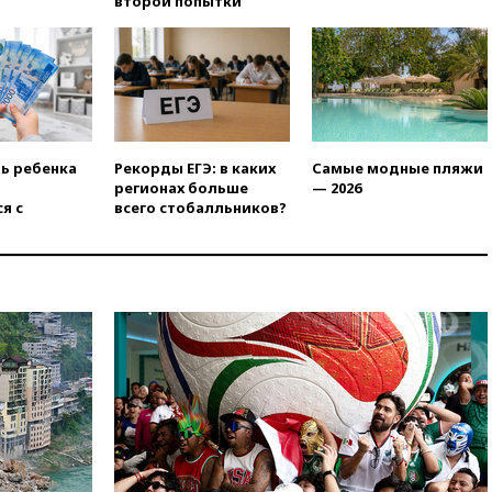
второй попытки
аэропорту Геленджика
введены ограничения
18:21
Зюганов присоединился
к критике «Яблока»
18:15
Четыре человека
пострадали при атаках ВСУ на
Белгородскую область
ть ребенка
Рекорды ЕГЭ: в каких
Самые модные пляжи
регионах больше
— 2026
18:00
Совет мира выбрал
я с
всего стобалльников?
подрядчика для
строительства военной базы в
Газе
17:50
Миронов призвал снять
«Яблоко» с выборов в Госдуму
17:45
Правительство получит
«золотую акцию» в
управлении аэропортом
Шереметьево
17:35
Шесть человек
пострадали при ударе ВСУ по
автобусу в Запорожской