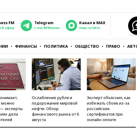
ness FM
Telegram
Канал в MAX
ой эфир
t.me/BFMnews
max.ru/bfm
НИИ
ФИНАНСЫ
ПОЛИТИКА
ОБЩЕСТВО
ПРАВО
АВТ
понимает,
Ослабление рубля и
Эксперт объяснил, как
и можно
подорожание мировой
избежать сбоев из-за
 — эксперты
нефти. Обзор
российских
виях дела
финансового рынка от 6
сертификатов при
ателей
августа
онлайн-оплате