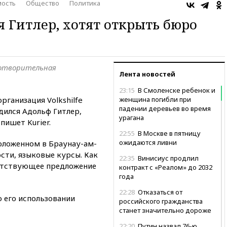
ость
Общество
Политика
я Гитлер, хотят открыть бюро
готворительная
Лента новостей
23:15
В Смоленске ребенок и
рганизация Volkshilfe
женщина погибли при
падении деревьев во время
дился Адольф Гитлер,
урагана
пишет Kurier.
22:55
В Москве в пятницу
ожидаются ливни
положенном в Браунау-ам-
ости, языковые курсы. Как
22:35
Винисиус продлил
ветствующее предложение
контракт с «Реалом» до 2032
года
22:28
Отказаться от
о его использовании
российского гражданства
станет значительно дороже
22:20
Путин назвал 76-ю