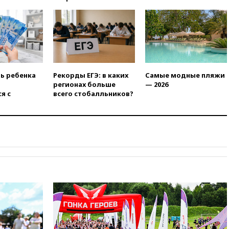
21:00
В России вновь
обсуждают эксперимент по
онлайн-продаже алкоголя
20:45
Матвиенко: россиянам
могут рекомендовать не
посещать Армению
ть ребенка
Рекорды ЕГЭ: в каких
Самые модные пляжи
20:35
ПВО за день сбила еще
регионах больше
— 2026
281 украинский беспилотник
я с
всего стобалльников?
над Россией
20:27
Ямпольская призвала
оптимизировать олимпиады
для поступления в вузы
20:15
Минтранс предложил
оплачивать защиту дорог от
БПЛА из средств на ремонт
20:00
Зеленский 8 августа
посетит Сербию с
официальным визитом
19:58
В Госдуму будет внесен
законопроект об отмене ЕГЭ