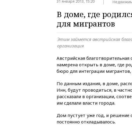
31 января 2013, 15:20
Недвижим
В доме, где родилс
для мигрантов
Этим займется австрийская бла
организация
Австрийская благотворительная о
намерена открыть в доме, где ро
бюро для интеграции мигрантов, 
По данным издания, в доме, рас
Инн, будут проводиться, в частн
рассказали в организации, соот
им сделали власти города.
Дом пустует уже год, и решение 
постоянно откладывалось.