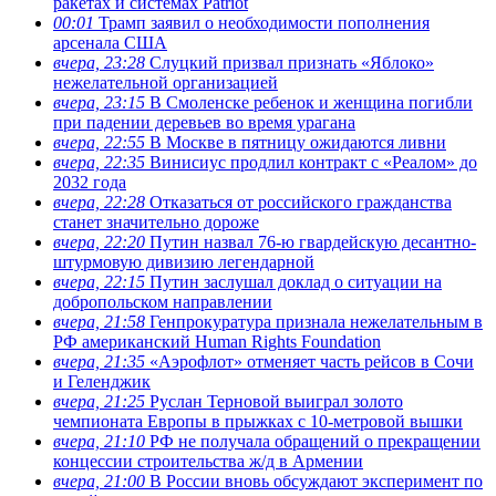
ракетах и системах Patriot
00:01
Трамп заявил о необходимости пополнения
арсенала США
вчера, 23:28
Слуцкий призвал признать «Яблоко»
нежелательной организацией
вчера, 23:15
В Смоленске ребенок и женщина погибли
при падении деревьев во время урагана
вчера, 22:55
В Москве в пятницу ожидаются ливни
вчера, 22:35
Винисиус продлил контракт с «Реалом» до
2032 года
вчера, 22:28
Отказаться от российского гражданства
станет значительно дороже
вчера, 22:20
Путин назвал 76-ю гвардейскую десантно-
штурмовую дивизию легендарной
вчера, 22:15
Путин заслушал доклад о ситуации на
добропольском направлении
вчера, 21:58
Генпрокуратура признала нежелательным в
РФ американский Human Rights Foundation
вчера, 21:35
«Аэрофлот» отменяет часть рейсов в Сочи
и Геленджик
вчера, 21:25
Руслан Терновой выиграл золото
чемпионата Европы в прыжках с 10-метровой вышки
вчера, 21:10
РФ не получала обращений о прекращении
концессии строительства ж/д в Армении
вчера, 21:00
В России вновь обсуждают эксперимент по