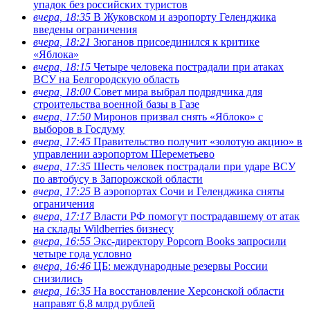
упадок без российских туристов
вчера, 18:35
В Жуковском и аэропорту Геленджика
введены ограничения
вчера, 18:21
Зюганов присоединился к критике
«Яблока»
вчера, 18:15
Четыре человека пострадали при атаках
ВСУ на Белгородскую область
вчера, 18:00
Совет мира выбрал подрядчика для
строительства военной базы в Газе
вчера, 17:50
Миронов призвал снять «Яблоко» с
выборов в Госдуму
вчера, 17:45
Правительство получит «золотую акцию» в
управлении аэропортом Шереметьево
вчера, 17:35
Шесть человек пострадали при ударе ВСУ
по автобусу в Запорожской области
вчера, 17:25
В аэропортах Сочи и Геленджика сняты
ограничения
вчера, 17:17
Власти РФ помогут пострадавшему от атак
на склады Wildberries бизнесу
вчера, 16:55
Экс-директору Popcorn Books запросили
четыре года условно
вчера, 16:46
ЦБ: международные резервы России
снизились
вчера, 16:35
На восстановление Херсонской области
направят 6,8 млрд рублей