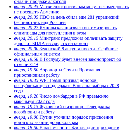
онлайн-продаже алкоголя
вчера, 20:45
Матвиенко: россиянам могут рекомендовать
не посещать Армению
вчера, 20:35
ПВО за день сбила еще 281 украинский
беспилотник над Россией
вчера, 20:27
Ямпольская призвала оптимизировать
олимпиады для поступления в вузы
вчера, 20:15
Минтранс предложил оплачивать защиту
дорог от БПЛА из средств на ремонт
вчера, 20:00
Зеленский 8 августа посетит Сербию с
официальным визитом
вчера, 19:58
В Госдуму будет внесен законопроект об
отмене ЕГЭ
вчера, 19:50
Аэропорты Сочи и Ярославля
приостановили работу
вчера, 19:35
WP: Трамп призвал доноров-
республиканцев поддержать Вэнса на выборах 2028
года
вчера, 19:20
Число ломбардов в РФ превысило
максимум 2022 года
вчера, 19:15
Жуковский и аэропорт Геленджика
возобновили работу
вчера, 19:00
Путин уточнил порядок присвоения
воинских званий добровольцам
вчера, 18:50
Euractiv: восток Финляндии приходит в