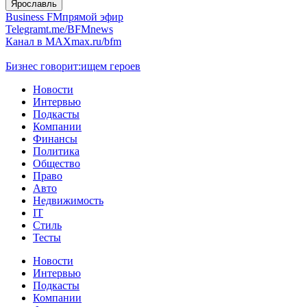
Ярославль
Business FM
прямой эфир
Telegram
t.me/BFMnews
Канал в MAX
max.ru/bfm
Бизнес говорит:
ищем героев
Новости
Интервью
Подкасты
Компании
Финансы
Политика
Общество
Право
Авто
Недвижимость
IT
Стиль
Тесты
Новости
Интервью
Подкасты
Компании