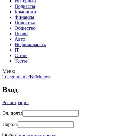
Интервью
Подкасты
Компании
Финансы
Политика
Общество
Право
Авто
Недвижимость
IT
Стиль
Тесты
Меню
Telegram
t.me/BFMnews
Вход
Регистрация
Эл. почта
Пароль
Напомнить пароль
Войти