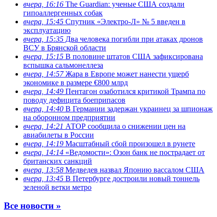
вчера, 16:16
The Guardian: ученые США создали
гипоаллергенных собак
вчера, 15:45
Спутник «Электро-Л» № 5 введен в
эксплуатацию
вчера, 15:35
Два человека погибли при атаках дронов
ВСУ в Брянской области
вчера, 15:15
В половине штатов США зафиксирована
вспышка сальмонеллеза
вчера, 14:57
Жара в Европе может нанести ущерб
экономике в размере €800 млрд
вчера, 14:49
Пентагон озаботился критикой Трампа по
поводу дефицита боеприпасов
вчера, 14:40
В Германии задержан украинец за шпионаж
на оборонном предприятии
вчера, 14:21
АТОР сообщила о снижении цен на
авиабилеты в России
вчера, 14:19
Масштабный сбой произошел в рунете
вчера, 14:14
«Ведомости»: Озон банк не пострадает от
британских санкций
вчера, 13:58
Медведев назвал Японию вассалом США
вчера, 13:45
В Петербурге достроили новый тоннель
зеленой ветки метро
Все новости »