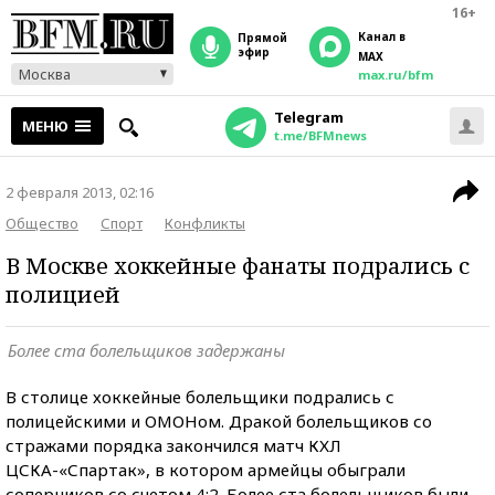
16+
Канал в
прямой
эфир
MAX
Москва
max.ru/bfm
Telegram
МЕНЮ
t.me/BFMnews
2 февраля 2013, 02:16
Общество
Спорт
Конфликты
В Москве хоккейные фанаты подрались с
полицией
Более ста болельщиков задержаны
В столице хоккейные болельщики подрались с
полицейскими и ОМОНом. Дракой болельщиков со
стражами порядка закончился матч КХЛ
ЦСКА-«Спартак», в котором армейцы обыграли
соперников со счетом 4:2. Более ста болельщиков были