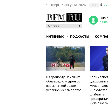
Четверг, 6 августа 2026
$
77
ЦБ
Busi
прям
Москва
ИНТЕРВЬЮ
ПОДКАСТЫ
КОМПА
СТИЛЬ
ТЕСТЫ
В аэропорту Лейпцига
Специалист
обезвредили дрон со
цифровым 
взрывчаткой возле
Михаил Хом
украинских самолетов
«Сочувство
слабым, а
предприни
нужно не м