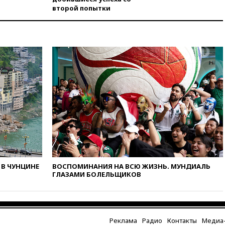
второй попытки
вчера, 23:35
Российского
историка Артема Кирпиченка
арестовали в Израиле
вчера, 23:23
«Спартак»
разгромил «Оренбург» в
Кубке России
вчера, 23:00
Пост Дмитриева в
X о миграционном кризисе в
Сеуте набрал миллион
просмотров
вчера, 22:49
Минпромторг:
банкротство «Кванта» не
означает прекращения
производства телевизоров в
РФ
В ЧУНЦИНЕ
ВОСПОМИНАНИЯ НА ВСЮ ЖИЗНЬ. МУНДИАЛЬ
ГЛАЗАМИ БОЛЕЛЬЩИКОВ
вчера, 22:35
Семь грузовых
вагонов сошли с рельсов в
Оренбургской области
вчера, 22:22
Минфин: в июле
выросли нефтегазовые
Реклама
Радио
Контакты
Медиа-