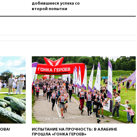
добившиеся успеха со
09:16
Трамп сообщил об
второй попытки
огромном запасе боеприпасов
в США
08:54
В Таиланде сегодня
прощаются с молодыми
россиянами, жестоко убитыми
в Паттайе
08:26
Летчики с упавшего
самолета в Приангарье
отделались ссадинами и
ушибами
07:40
Таджикистан и
SpaceX/Starlink расширяют
сотрудничество в сфере
технологий
07:00
Силы ПВО сбили шесть
БПЛА ВСУ, летевших на
Москву
06:25
Золото подорожало до
ЛОВА!
ИСПЫТАНИЕ НА ПРОЧНОСТЬ: В АЛАБИНЕ
$4350 за тройскую унцию
ПРОШЛА «ГОНКА ГЕРОЕВ»