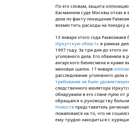
По его словам, защита оппозицио
Басманном суде Москвы отказ в 
дела по факту похищения Развозж
возместить расходы на поездку 
13 января этого года Развозжаев
Иркутскую область
в рамках дел
1997 году. За три дня до этого он
уголовного дела. Его обвиняли в 
ангарского бизнесмена и краже 
меховых шапок. 17 января
оппози
расследование уголовного дела 
требование не было удовлетворе
следственного изолятора Иркутск
обнаружили в его спине пулю от р
обращался к руководству больни
Новости
представитель региональ
пожаловался на то, что не сошел
ему трудно находиться с курящ