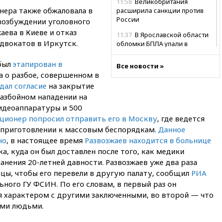
11:58
Великобритания
нера также обжаловала в
расширила санкции против
России
возбуждении уголовного
аева в Киеве и отказ
11:37
В Ярославской области
адвокатов в Иркутск.
обломки БПЛА упали в
резервуары НПЗ
 был
этапирован в
Все новости »
11:19
МИД России ответил на
а о разбое, совершенном в
критику мэра Хиросимы в
дал согласие
на закрытие
годовщину ядерной
бомбардировки
разбойном нападении на
видеоаппаратуры и 500
10:57
Оверчук заявил о
ционер попросил отправить его в Москву
, где ведется
сокращении товарооборота
России и Армении на две
о приготовлении к массовым беспорядкам.
Данное
трети
но
, в настоящее время
Развозжаев находится в больнице
а, куда он был доставлен после того, как медики
10:54
Президент ФИФА
Джанни Инфантино сумел
анения 20-летней давности. Развозжаев уже два раза
сохранить пост
цы, чтобы его перевели в другую палату, сообщил
РИА
ного ГУ ФСИН. По его словам, в первый раз он
10:38
Роскачество нашло
ся характером с другими заключенными, во второй — что
кишечную палочку в бургерах
пяти популярных сетей
ими людьми.
фастфуда