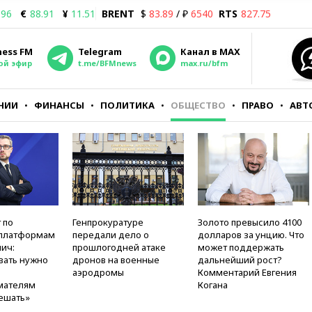
.96
€
88.91
¥
11.51
BRENT
$
83.89
/ ₽
6540
RTS
827.75
ness FM
Telegram
Канал в MAX
ой эфир
t.me/BFMnews
max.ru/bfm
НИИ
ФИНАНСЫ
ПОЛИТИКА
ОБЩЕСТВО
ПРАВО
АВТ
 по
Генпрокуратуре
Золото превысило 4100
платформам
передали дело о
долларов за унцию. Что
ич:
прошлогодней атаке
может поддержать
вать нужно
дронов на военные
дальнейший рост?
аэродромы
Комментарий Евгения
мателям
Когана
ешать»