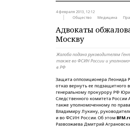
4 февраля 2013, 12:12
Общество
Медицина
Пра
Адвокаты обжалова
Москву
Жалоба подана руководителям Генп
также во ФСИН России и уполномоч
в РФ
Защита оппозиционера Леонида Р
отказ вернуть ее подзащитного 
генеральному прокурору РФ Юри
Следственного комитета России 
также уполномоченному по права
Владимиру Лукину, руководител
и во ФСИН России. Об этом
BFM.r
Развозжаева Дмитрий Аграновски