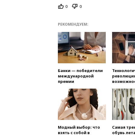
0
0
РЕКОМЕНДУЕМ:
Банки — победители
Технологи
международной
революция
премии
возможно
Модный выбор: что
Самая тре
взять с собой в
обувь лета