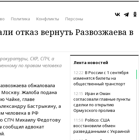
во
Политика
Конфликты
Персоны
ли отказ вернуть Развозжаева в
рокуратуры, СКР, СПЧ, а
Лента новостей
енному по правам человека
12:22
В России с 1 сентября
изменятся билеты на
общественный транспорт
азвозжаева обжаловала
в Москву. Жалоба подана
12:15
Иран и Оман
ю Чайке, главе
согласовали главные пункты
сделки по открытию
Александру Бастрыкину, а
Ормузского пролива
м человека в РФ
ю СПЧ Михаилу Федотову
11:58
Politico: США
восстановили обмен
u
сообщил адвокат
разведданными с Украиной
й.