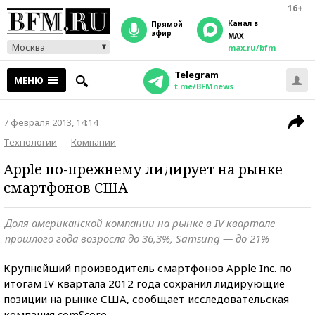
16+
Канал в
прямой
эфир
MAX
Москва
max.ru/bfm
Telegram
МЕНЮ
t.me/BFMnews
7 февраля 2013, 14:14
Технологии
Компании
Apple по-прежнему лидирует на рынке
смартфонов США
Доля американской компании на рынке в IV квартале
прошлого года возросла до 36,3%, Samsung — до 21%
Крупнейший производитель смартфонов Apple Inc. по
итогам IV квартала 2012 года сохранил лидирующие
позиции на рынке США, сообщает исследовательская
компания comScore.