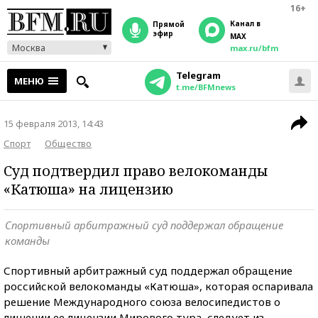
16+
Канал в
прямой
эфир
MAX
Москва
max.ru/bfm
Telegram
МЕНЮ
t.me/BFMnews
15 февраля 2013, 14:43
Спорт
Общество
Суд подтвердил право велокоманды
«Катюша» на лицензию
Спортивный арбитражный суд поддержал обращение
команды
Спортивный арбитражный суд поддержал обращение
российской велокоманды «Катюша», которая оспаривала
решение Международного союза велосипедистов о
лишении ее лицензии Мирового тура, следует из