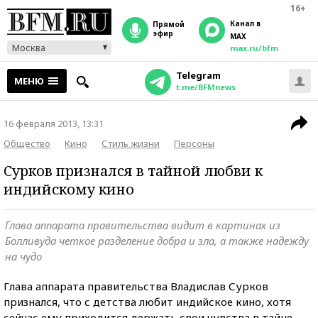
16+
Канал в
прямой
эфир
MAX
Москва
max.ru/bfm
Telegram
МЕНЮ
t.me/BFMnews
16 февраля 2013, 13:31
Общество
Кино
Стиль жизни
Персоны
Сурков признался в тайной любви к
индийскому кино
Глава аппарата правительства видит в картинах из
Болливуда четкое разделение добра и зла, а также надежду
на чудо
Глава аппарата правительства Владислав Сурков
признался, что с детства любит индийское кино, хотя
сейчас ему приходится держать свои чувства в тайне —