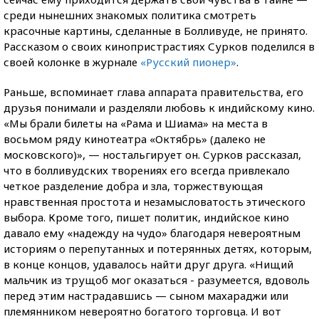
среди нынешних знакомых политика смотреть
красочные картины, сделанные в Болливуде, не принято.
Рассказом о своих кинопристрастиях Сурков поделился в
своей колонке в журнале
«Русский пионер»
.
Раньше, вспоминает глава аппарата правительства, его
друзья понимали и разделяли любовь к индийскому кино.
«Мы брали билеты на «Рама и Шиама» на места в
восьмом ряду кинотеатра «Октябрь» (далеко не
московского)», — ностальгирует он. Сурков рассказал,
что в болливудских творениях его всегда привлекало
четкое разделение добра и зла, торжествующая
нравственная простота и незамысловатость этического
выбора. Кроме того, пишет политик, индийское кино
давало ему «надежду на чудо» благодаря невероятным
историям о перепутанных и потерянных детях, которым,
в конце концов, удавалось найти друг друга. «Нищий
мальчик из трущоб мог оказаться - разумеется, вдоволь
перед этим настрадавшись — сыном махараджи или
племянником невероятно богатого торговца. И вот