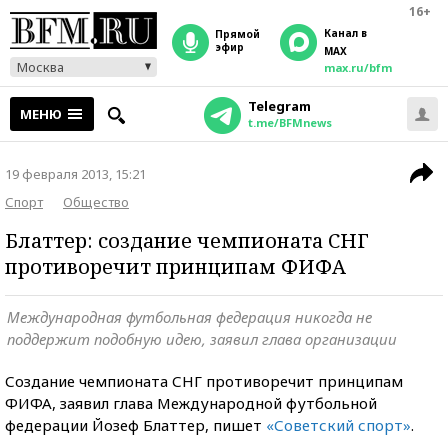
16+
Канал в
прямой
эфир
MAX
Москва
max.ru/bfm
Telegram
МЕНЮ
t.me/BFMnews
19 февраля 2013, 15:21
Спорт
Общество
Блаттер: создание чемпионата СНГ
противоречит принципам ФИФА
Международная футбольная федерация никогда не
поддержит подобную идею, заявил глава организации
Создание чемпионата СНГ противоречит принципам
ФИФА, заявил глава Международной футбольной
федерации Йозеф Блаттер, пишет
«Советский спорт»
.