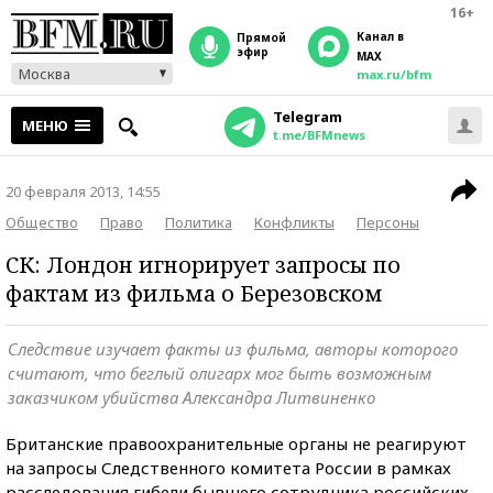
16+
Канал в
прямой
эфир
MAX
Москва
max.ru/bfm
Telegram
МЕНЮ
t.me/BFMnews
20 февраля 2013, 14:55
Общество
Право
Политика
Конфликты
Персоны
СК: Лондон игнорирует запросы по
фактам из фильма о Березовском
Следствие изучает факты из фильма, авторы которого
считают, что беглый олигарх мог быть возможным
заказчиком убийства Александра Литвиненко
Британские правоохранительные органы не реагируют
на запросы Следственного комитета России в рамках
расследования гибели бывшего сотрудника российских