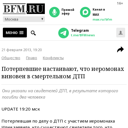
16+
Канал в
прямой
эфир
MAX
Москва
max.ru/bfm
Telegram
МЕНЮ
t.me/BFMnews
21 февраля 2013, 19:20
Общество
Право
Конфликты
Потерпевшие настаивают, что иеромонах
виновен в смертельном ДТП
Они указали на свидетелей ДТП, в результате которого
погибли два человека
UPDATE 19:20 мск
Потерпевшая по делу о ДТП с участием иеромонаха
Илии заявила, что существуют свидетели того, что