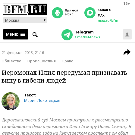
16+
Канал в
прямой
эфир
MAX
Москва
max.ru/bfm
Telegram
МЕНЮ
t.me/BFMnews
21 февраля 2013, 21:16
Общество
Происшествия
Право
Иеромонах Илия передумал признавать
вину в гибели людей
Текст:
Мария Локотецкая
Дорогомиловский суд Москвы приступил к рассмотрению
скандального дела иеромонаха Илии (в миру Павел Семин). В
августе прошлого года на Кутузовском проспекте он сбил