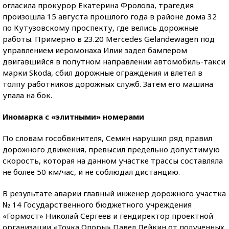
огласила прокурор Екатерина Фролова, трагедия
произошла 15 августа прошлого года в районе дома 32
по Кутузовскому проспекту, где велись дорожные
работы. Примерно в 23.20 Mercedes Gelandewagen под
управлением иеромонаха Илии задел бампером
двигавшийся в попутном направлении автомобиль-такси
марки Skoda, сбил дорожные ограждения и влетел в
толпу работников дорожных служб. Затем его машина
упала на бок.
Иномарка с «элитными» номерами
По словам гособвинителя, Семин нарушил ряд правил
дорожного движения, превысил предельно допустимую
скорость, которая на данном участке трассы составляла
не более 50 км/час, и не соблюдал дистанцию.
В результате аварии главный инженер дорожного участка
№ 14 Государственного бюджетного учреждения
«Гормост» Николай Сергеев и гендиректор проектной
организации «Точка Опоры» Павел Лейкин от полученных