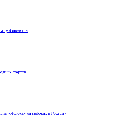
ма у банков нет
родных стартов
ации «Яблока» на выборах в Госдуму