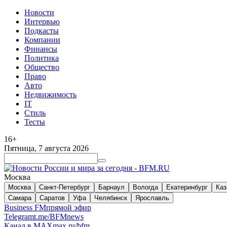
Новости
Интервью
Подкасты
Компании
Финансы
Политика
Общество
Право
Авто
Недвижимость
IT
Стиль
Тесты
16+
Пятница, 7 августа 2026
Москва
Москва
Санкт-Петербург
Барнаул
Вологда
Екатеринбург
Каз
Самара
Саратов
Уфа
Челябинск
Ярославль
Business FM
прямой эфир
Telegram
t.me/BFMnews
Канал в MAX
max.ru/bfm