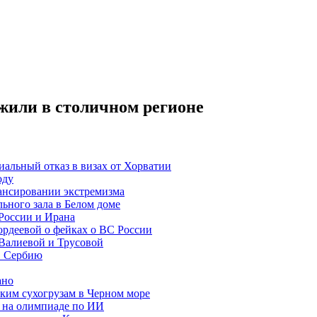
жили в столичном регионе
альный отказ в визах от Хорватии
оду
ансировании экстремизма
ьного зала в Белом доме
России и Ирана
рдеевой о фейках о ВС России
Валиевой и Трусовой
в Сербию
ано
ким сухогрузам в Черном море
 на олимпиаде по ИИ