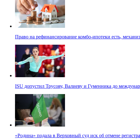
Право на рефинансирование комбо-ипотеки есть, механиз
ISU допустил Трусову, Валиеву и Гуменника до междуна
«Родина» подала в Верховный суд иск об отмене регистр