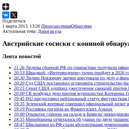
Поделиться
1 марта 2013, 13:20
Происшествия
Общество
Актуальная тема:
Дорогая еда
Австрийские сосиски с кониной обнару
Лента новостей
21:26
Лидеры сборной РФ по гимнастике получили офици
20:53
Швыдкой: «Интервидение» точно пройдет в 2026 г
20:30
Лидию Невзорову заочно арестовали по делу о фин
20:20
Суд США постановил остановить строительство бал
20:15
Сенат США одобрил ужесточение санкций против 
20:00
СК возбудил дело против журналистки Катерины Го
19:45
ISU предоставил нейтральный статус фигуристкам 
19:35
Зеленский впервые совершил официальный визит 
19:19
Россиянка погибла во Французских Альпах
19:00
Открытое горение на складе в Брянске ликвидиров
18:55
Минобороны отчиталось об ударах по двум украинс
18:47
Школьники из РФ стали абсолютными чемпионами