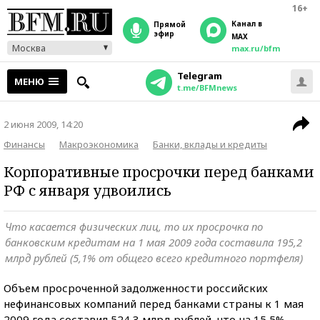
16+
Канал в
прямой
эфир
MAX
Москва
max.ru/bfm
Telegram
МЕНЮ
t.me/BFMnews
2 июня 2009, 14:20
Финансы
Макроэкономика
Банки, вклады и кредиты
Корпоративные просрочки перед банками
РФ с января удвоились
Что касается физических лиц, то их просрочка по
банковским кредитам на 1 мая 2009 года составила 195,2
млрд рублей (5,1% от общего всего кредитного портфеля)
Объем просроченной задолженности российских
нефинансовых компаний перед банками страны к 1 мая
2009 года составил 524,3 млрд рублей, что на 15,5%