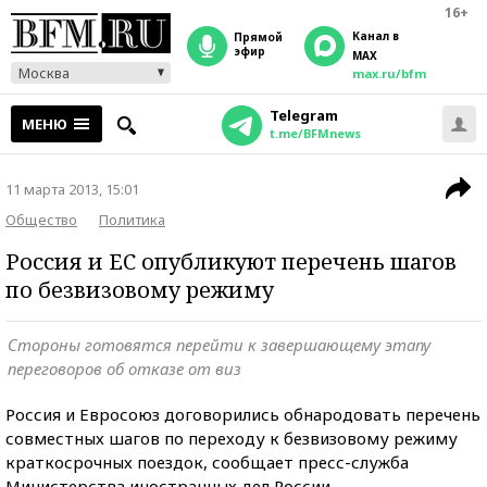
16+
Канал в
прямой
эфир
MAX
Москва
max.ru/bfm
Telegram
МЕНЮ
t.me/BFMnews
11 марта 2013, 15:01
Общество
Политика
Россия и ЕС опубликуют перечень шагов
по безвизовому режиму
Стороны готовятся перейти к завершающему этапу
переговоров об отказе от виз
Россия и Евросоюз договорились обнародовать перечень
совместных шагов по переходу к безвизовому режиму
краткосрочных поездок, сообщает пресс-служба
Министерства иностранных дел России.