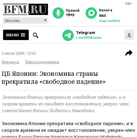
16+
Канал в
прямой
эфир
MAX
Москва
max.ru/bfm
Telegram
МЕНЮ
t.me/BFMnews
3 июня 2009, 12:50
Финансы
Макроэкономика
ЦБ Японии: Экономика страны
прекратила «свободное падение»
Экономика Японии прекратила «свободное падение», и в
скором времени ее ожидает восстановление, уверен член
совета Банка Японии Хидэтоси Камэдзаки
Экономика Японии прекратила «свободное падение», и в
скором времени ее ожидает восстановление, уверен член
совета Банка Японии Хидэтоси Камэдзаки (Hidetoshi