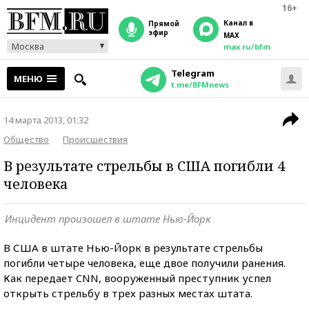
16+
Канал в
прямой
эфир
MAX
Москва
max.ru/bfm
Telegram
МЕНЮ
t.me/BFMnews
14 марта 2013, 01:32
Общество
Происшествия
В результате стрельбы в США погибли 4
человека
Инцидент произошел в штате Нью-Йорк
В США в штате Нью-Йорк в результате стрельбы
погибли четыре человека, еще двое получили ранения.
Как передает CNN, вооруженный преступник успел
открыть стрельбу в трех разных местах штата.