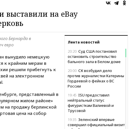
 выставили на eBay
ерковь
ого Бернарда в
Лента новостей
ч евро
20:20
Суд США постановил
жан вынудило немецкую
остановить строительство
бального зала в Белом доме
я к крайним мерам в
рхии решили прибегнуть к
20:00
СК возбудил дело
вей на электронном
против журналистки Катерины
Гордеевой о фейках о ВС
l.
России
енбурге, представленный в
19:45
ISU предоставил
опулярном жилом районе»
нейтральный статус
фигуристкам Валиевой и
ым на продажу берлинской
Трусовой
артовая цена на собор
19:35
Зеленский впервые
совершил официальный визит