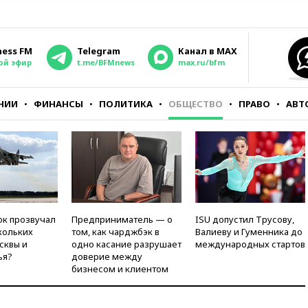
ness FM
Telegram
Канал в MAX
ой эфир
t.me/BFMnews
max.ru/bfm
НИИ
ФИНАНСЫ
ПОЛИТИКА
ОБЩЕСТВО
ПРАВО
АВТ
ок прозвучал
Предприниматель — о
ISU допустил Трусову,
кольких
том, как чарджбэк в
Валиеву и Гуменника до
сквы и
одно касание разрушает
международных стартов
ья?
доверие между
бизнесом и клиентом