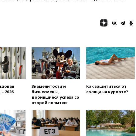
более чем на четверть
17:55
Мужчина получил
ранения при атаке дрона на
Белгородскую область
17:48
Bloomberg:
авиакомпании США обязали
проверить самолеты Boeing на
наличие трещин
17:35
В Казани пятилетний
ребенок погиб при падении из
окна 10-го этажа
17:17
Bloomberg:
киберкомандование США
ндовая
Знаменитости и
Как защититься от
расследует серию
 – 2026
бизнесмены,
солнца на курорте?
самоубийств своих служащих
добившиеся успеха со
второй попытки
17:00
Сняты ограничения на
полеты в аэропорту
Геленджика
16:50
В Братиславе загорелся
крупнейший НПЗ Slovnaft