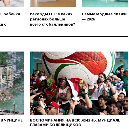
программу по открытию
партнерских хабов
ть ребенка
Рекорды ЕГЭ: в каких
Самые модные пляжи
13:53
Сенаторы Аргентины
регионах больше
— 2026
одобрили скандальный
я с
всего стобалльников?
законопроект о частной
собственности
13:36
ABC News: запасы
вооружений США достигли
крайне низкого уровня
13:16
«Родина» просит
Верховный суд снять «Яблоко»
с выборов
13:11
Путин обсудил с
президентом ОАЭ ситуацию в
Персидском заливе и на
Украине
13:09
Суд обязал москвичку
выселить из квартиры
крокодила, лису и других
животных
В ЧУНЦИНЕ
ВОСПОМИНАНИЯ НА ВСЮ ЖИЗНЬ. МУНДИАЛЬ
ГЛАЗАМИ БОЛЕЛЬЩИКОВ
12:51
Россия планирует