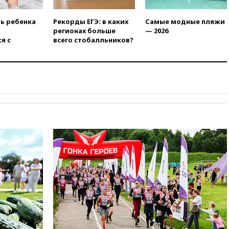
16:45
«Яблоко» подаст иск к
депутату Госдумы Алексею
ть ребенка
Рекорды ЕГЭ: в каких
Самые модные пляжи
Журавлеву
регионах больше
— 2026
16:35
Мельникова и еще
я с
всего стобалльников?
шесть гимнастов сборной
России не получили визы на
ЧЕ
16:16
Движение по
Крымскому мосту
перекрывали второй раз за
день
16:00
Создатели пирамиды
АФК «Наследие» получили от
шести до 12 лет колонии
15:45
Верховный суд 10
августа рассмотрит иск о
снятии «Яблока» с выборов
15:35
Четыре человека
пострадали при пожаре на
складе с красками в Брянске
15:15
«Аэрофлот» с 1 октября