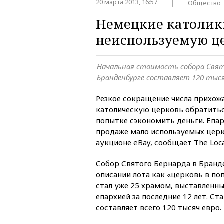
20 марта 2013, 16:57
Общество
Немецкие католики
неиспользуемую ц
Начальная стоимость собора Свят
Бранденбурге составляет 120 тыся
Резкое сокращение числа прихо
католическую церковь обратитьс
попытке сэкономить деньги. Епа
продаже мало используемых церк
аукционе eBay, сообщает The Loca
Собор Святого Бернарда в Бранд
описании лота как «церковь в п
стал уже 25 храмом, выставленн
епархией за последние 12 лет. Ст
составляет всего 120 тысяч евро.