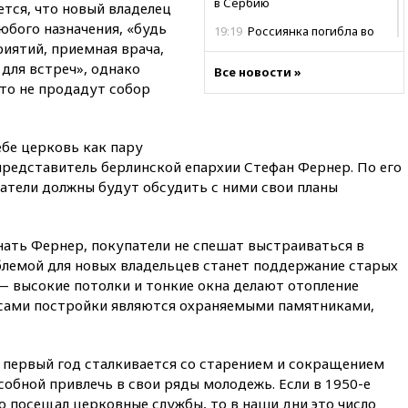
в Сербию
тся, что новый владелец
юбого назначения, «будь
19:19
Россиянка погибла во
иятий, приемная врача,
Французских Альпах
для встреч», однако
Все новости »
19:00
Открытое горение на
то не продадут собор
складе в Брянске
ликвидировано
18:55
Минобороны отчиталось
ебе церковь как пару
об ударах по двум украинским
представитель берлинской епархии Стефан Фернер. По его
сухогрузам в Черном море
атели должны будут обсудить с ними свои планы
18:47
Школьники из РФ стали
абсолютными чемпионами на
олимпиаде по ИИ
нать Фернер, покупатели не спешат выстраиваться в
18:39
Два человека погибли в
блемой для новых владельцев станет поддержание старых
результате удара ВСУ по
— высокие потолки и тонкие окна делают отопление
многоэтажке в Керчи
 сами постройки являются охраняемыми памятниками,
18:25
Беспилотник атаковал
турецкий сухогруз у
побережья Новороссийска
 первый год сталкивается со старением и сокращением
18:18
Товарооборот Китая и
собной привлечь в свои ряды молодежь. Если в 1950-е
России вырос в этом году
о посещал церковные службы, то в наши дни это число