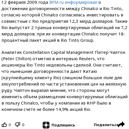
12 февраля 2009 года
BFM.ru информировал
о
достижении договоренности между Chinalco и Rio Tinto,
согласно которой Chinalco согласилась инвестировать в
совместные с Rio предприятия 12,3 млрд долларов. Также
Rio выпустит 2 транша конвертируемых облигаций на 7,2
млрд долларов; при их конвертации Chinalco получит 18-
процентный пакет акций в Rio Tinto Group.
Аналитик Constellation Capital Management Питер Чилтон
(Peter Chilton) отметил в интервью Reuters, что
акционеры Rio Tinto недовольны сделкой. Они считают,
что нынешние договоренности дают Китаю
(крупнейшему клиенту Rio) слишком большое поле для
злоупотреблений по части установления цен на железную
руду. Чилтон выразил мнение, что стороны могут
изменить объем размещения конвертируемых облигаций
в пользу Chinalco, чтобы у компании из КНР было в
конечном счете не более 14,9% акций Rio.
0
0
Поделиться
Подпишись