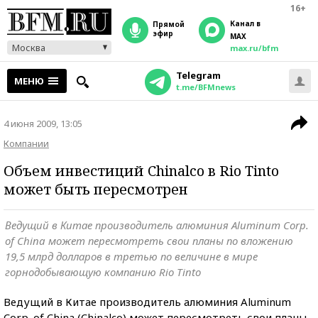
16+
Канал в
прямой
эфир
MAX
Москва
max.ru/bfm
Telegram
МЕНЮ
t.me/BFMnews
4 июня 2009, 13:05
Компании
Объем инвестиций Chinalco в Rio Tinto
может быть пересмотрен
Ведущий в Китае производитель алюминия Aluminum Corp.
оf China может пересмотреть свои планы по вложению
19,5 млрд долларов в третью по величине в мире
горнодобывающую компанию Rio Tinto
Ведущий в Китае производитель алюминия Aluminum
Corp. оf China (Chinalco) может пересмотреть свои планы