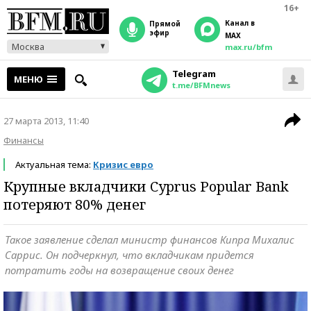
16+
Канал в
прямой
эфир
MAX
Москва
max.ru/bfm
Telegram
МЕНЮ
t.me/BFMnews
27 марта 2013, 11:40
Финансы
Актуальная тема:
Кризис евро
Крупные вкладчики Cyprus Popular Bank
потеряют 80% денег
Такое заявление сделал министр финансов Кипра Михалис
Саррис. Он подчеркнул, что вкладчикам придется
потратить годы на возвращение своих денег