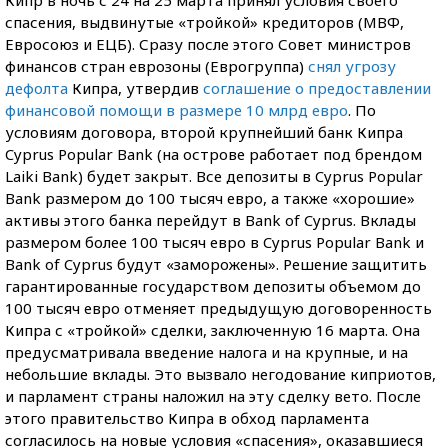
Кипр в ночь с 24 на 25 марта принял условия своего
спасения, выдвинутые «тройкой» кредиторов (МВФ,
Евросоюз и ЕЦБ). Сразу после этого Совет министров
финансов стран еврозоны (Еврогруппа)
снял угрозу
дефолта
Кипра, утвердив
соглашение о предоставлении
финансовой помощи в размере 10 млрд евро
. По
условиям договора, второй крупнейший банк Кипра
Cyprus Popular Bank (на острове работает под брендом
Laiki Bank) будет закрыт. Все депозиты в Cyprus Popular
Bank размером до 100 тысяч евро, а также «хорошие»
активы этого банка перейдут в Bank of Cyprus. Вклады
размером более 100 тысяч евро в Cyprus Popular Bank и
Bank of Cyprus будут «заморожены». Решение защитить
гарантированные государством депозиты объемом до
100 тысяч евро отменяет предыдущую договоренность
Кипра с «тройкой» сделки, заключенную 16 марта. Она
предусматривала введение налога и на крупные, и на
небольшие вклады. Это вызвало негодование киприотов,
и парламент страны наложил на эту сделку вето. После
этого правительство Кипра в обход парламента
согласилось на новые условия «спасения», оказавшиеся