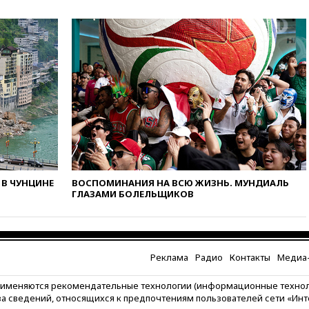
попытке попасть в Россию
вчера, 22:28
Бессент
анонсировал скорое
соглашение о прекращении
огня США и Ирана
вчера, 22:15
Три человека
получили ножевые ранения
при нападении в Чехии
вчера, 22:00
Путин поручил
выделить средства на новые
РЛС для Белгородской
области
В ЧУНЦИНЕ
ВОСПОМИНАНИЯ НА ВСЮ ЖИЗНЬ. МУНДИАЛЬ
вчера, 21:56
The Atlantic: Маск
ГЛАЗАМИ БОЛЕЛЬЩИКОВ
отказал Украине в
использовании Starlink для
атак вглубь РФ
вчера, 21:35
После пожара на
складе в Брянске возбудили
Реклама
Радио
Контакты
Медиа-
уголовное дело
рименяются рекомендательные технологии (информационные техно
вчера, 21:26
Лидеры сборной
за сведений, относящихся к предпочтениям пользователей сети «Ин
РФ по гимнастике получили