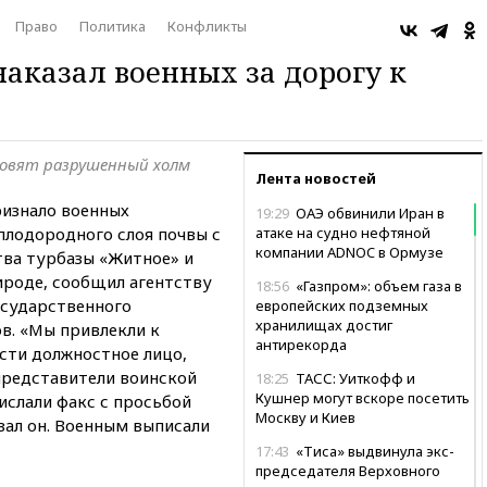
Право
Политика
Конфликты
наказал военных за дорогу к
новят разрушенный холм
Лента новостей
ризнало военных
19:29
ОАЭ обвинили Иран в
плодородного слоя почвы с
атаке на судно нефтяной
компании ADNOC в Ормузе
тва турбазы «Житное» и
ироде, сообщил агентству
18:56
«Газпром»: объем газа в
осударственного
европейских подземных
хранилищах достиг
в. «Мы привлекли к
антирекорда
сти должностное лицо,
представители воинской
18:25
ТАСС: Уиткофф и
Кушнер могут вскоре посетить
рислали факс с просьбой
Москву и Киев
зал он. Военным выписали
17:43
«Тиса» выдвинула экс-
председателя Верховного