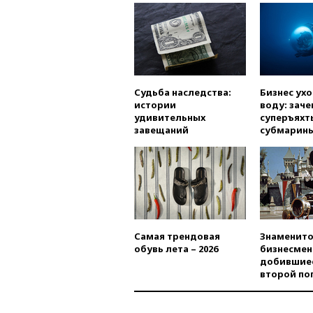
Судьба наследства:
Бизнес ух
истории
воду: заче
удивительных
суперъяхт
завещаний
субмарин
Самая трендовая
Знаменито
обувь лета – 2026
бизнесмен
добившиес
второй по