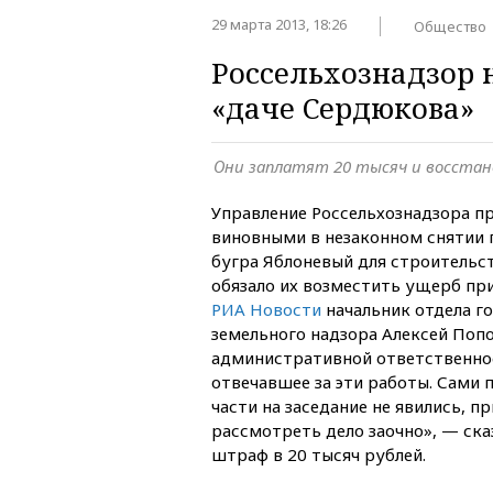
29 марта 2013, 18:26
Общество
Россельхознадзор 
«даче Сердюкова»
Они заплатят 20 тысяч и восста
Управление Россельхознадзора п
виновными в незаконном снятии 
бугра Яблоневый для строительс
обязало их возместить ущерб пр
РИА Новости
начальник отдела г
земельного надзора Алексей Попо
административной ответственно
отвечавшее за эти работы. Сами 
части на заседание не явились, п
рассмотреть дело заочно», — ска
штраф в 20 тысяч рублей.