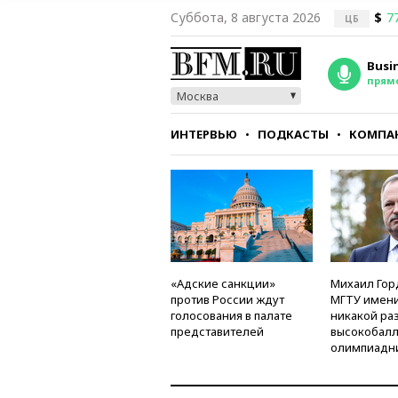
Суббота, 8 августа 2026
$
7
ЦБ
Busi
прям
Москва
ИНТЕРВЬЮ
ПОДКАСТЫ
КОМПА
СТИЛЬ
ТЕСТЫ
«Адские санкции»
Михаил Гор
против России ждут
МГТУ имени
голосования в палате
никакой ра
представителей
высокобалл
олимпиадн