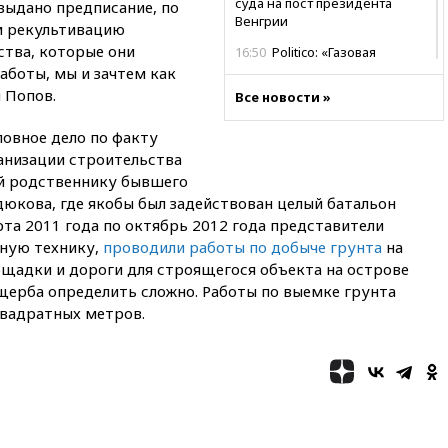
суда на пост президента
ыдано предписание, по
Венгрии
и рекультивацию
ства, которые они
16:50
Politico: «Газовая
авантюра Германии ставит под
аботы, мы и зачтем как
угрозу европейскую зиму»
 Попов.
Все новости »
16:16
Беспилотник взорвался
ловное дело по факту
вблизи газопровода в
Болгарии
анизации строительства
ей родственнику бывшего
15:25
При атаке БПЛА в
юкова, где якобы был задействован целый батальон
Белгородской области погиб
мирный житель
та 2011 года по октябрь 2012 года представители
ную технику,
проводили работы по добыче грунта
на
14:54
В Аргентине умер отец
ощадки и дороги для строящегося объекта на острове
футболиста Лионеля Месси
ерба определить сложно. Работы по выемке грунта
14:43
Турция ограничила
квадратных метров.
судоходство в Черном море
14:20
Генпрокурором США
стал Тодд Бланш
13:37
Пляжи Геленджика
закрыты из-за опасности БПЛА