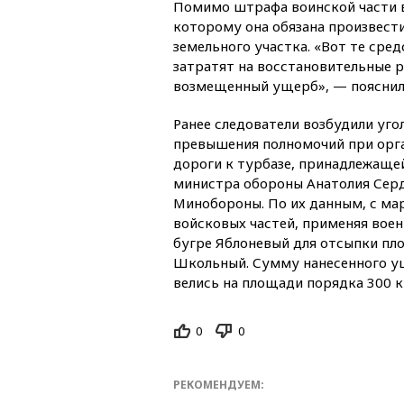
Помимо штрафа воинской части в
которому она обязана произвест
земельного участка. «Вот те сред
затратят на восстановительные р
возмещенный ущерб», — пояснил
Ранее следователи возбудили уго
превышения полномочий при орг
дороги к турбазе, принадлежащ
министра обороны Анатолия Серд
Минобороны. По их данным, с мар
войсковых частей, применяя воен
бугре Яблоневый для отсыпки пл
Школьный. Сумму нанесенного ущ
велись на площади порядка 300 
0
0
РЕКОМЕНДУЕМ: