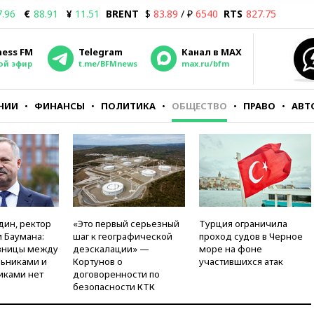
7.96
€
88.91
¥
11.51
BRENT
$
83.89
/ ₽
6540
RTS
827.75
ness FM
Telegram
Канал в MAX
ой эфир
t.me/BFMnews
max.ru/bfm
НИИ
ФИНАНСЫ
ПОЛИТИКА
ОБЩЕСТВО
ПРАВО
АВТ
дин, ректор
«Это первый серьезный
Турция ограничила
 Баумана:
шаг к географической
проход судов в Черное
зницы между
деэскалации» —
море на фоне
ьниками и
Кортунов о
участившихся атак
иками нет
договоренности по
безопасности КТК