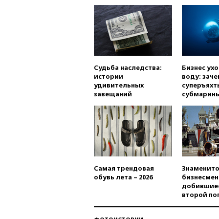
Судьба наследства:
Бизнес ух
истории
воду: заче
удивительных
суперъяхт
завещаний
субмарин
Самая трендовая
Знаменито
обувь лета – 2026
бизнесмен
добившиес
второй по