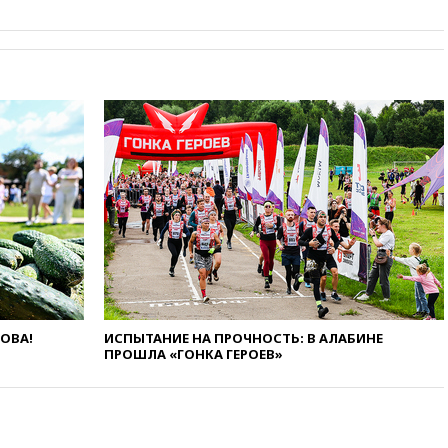
08:57
Собянин сообщил о
девяти БПЛА, сбитых на
подлете к Москве
08:42
Силы ПВО сбили почти
400 БПЛА над российскими
регионами
08:16
Лукашенко призвал
белорусов покупать избы в
селах
07:30
Нигерия стала
крупнейшим поставщиком
авиатоплива в Европу
06:30
США и Колумбия
обсуждают координацию
усилий против наркотрафика
ЛОВА!
ИСПЫТАНИЕ НА ПРОЧНОСТЬ: В АЛАБИНЕ
05:30
ВМС Испании усилили
ПРОШЛА «ГОНКА ГЕРОЕВ»
присутствие в Сеуте на фоне
миграционного кризиса
03:30
В Минстрое сравнили
качество жилья в Нью-Йорке и
России