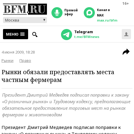
16+
Канал в
прямой
эфир
MAX
Москва
max.ru/bfm
Telegram
МЕНЮ
t.me/BFMnews
4 июня 2009, 18:28
Рынки
Право
Рынки обязали предоставлять места
частным фермерам
Президент Дмитрий Медведев подписал поправки к закону
«О розничных рынка» и Трудовому кодексу, предполагающие
обязательное предоставление торговых мест на рынках
фермерам и животноводам
Президент Дмитрий Медведев подписал поправки к
закону «О розничных рынка» и Трудовому кодексу,