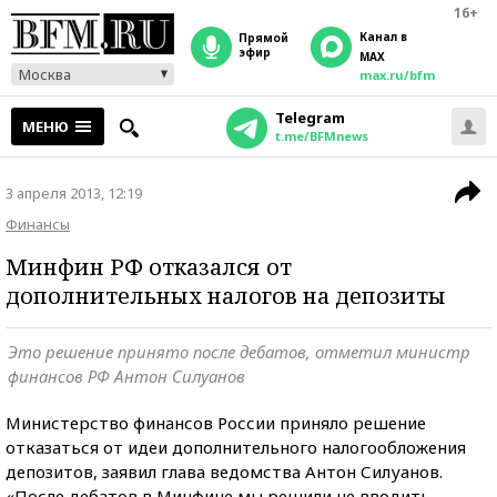
16+
Канал в
прямой
эфир
MAX
Москва
max.ru/bfm
Telegram
МЕНЮ
t.me/BFMnews
3 апреля 2013, 12:19
Финансы
Минфин РФ отказался от
дополнительных налогов на депозиты
Это решение принято после дебатов, отметил министр
финансов РФ Антон Силуанов
Министерство финансов России приняло решение
отказаться от идеи дополнительного налогообложения
депозитов, заявил глава ведомства Антон Силуанов.
«После дебатов в Минфине мы решили не вводить