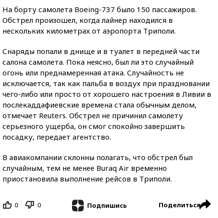
На борту самолета Boeing-737 было 150 пассажиров.
Обстрел произошел, когда лайнер находился в
нескольких километрах от аэропорта Триполи.
Снаряды попали в днище и в туалет в передней части
салона самолета. Пока неясно, был ли это случайный
огонь или преднамеренная атака. Случайность не
исключается, так как пальба в воздух при праздновании
чего-либо или просто от хорошего настроения в Ливии в
послекаддафиевские времена стала обычным делом,
отмечает Reuters. Обстрел не причинил самолету
серьезного ущерба, он смог спокойно завершить
посадку, передает агентство.
В авиакомпании склонны полагать, что обстрел был
случайным, тем не менее Buraq Air временно
приостановила выполнение рейсов в Триполи.
0
0
Поделиться
Подпишись