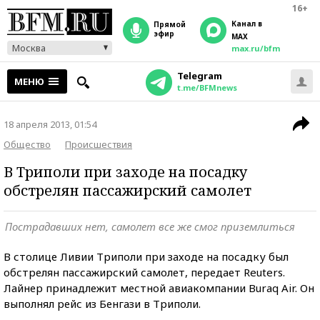
16+
Канал в
прямой
эфир
MAX
Москва
max.ru/bfm
Telegram
МЕНЮ
t.me/BFMnews
18 апреля 2013, 01:54
Общество
Происшествия
В Триполи при заходе на посадку
обстрелян пассажирский самолет
Пострадавших нет, самолет все же смог приземлиться
В столице Ливии Триполи при заходе на посадку был
обстрелян пассажирский самолет, передает Reuters.
Лайнер принадлежит местной авиакомпании Buraq Air. Он
выполнял рейс из Бенгази в Триполи.