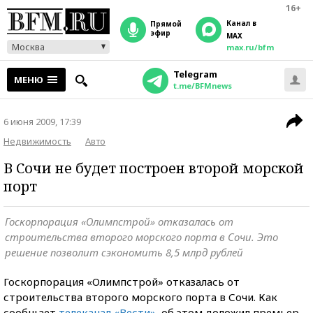
16+
Канал в
прямой
эфир
MAX
Москва
max.ru/bfm
Telegram
МЕНЮ
t.me/BFMnews
6 июня 2009, 17:39
Недвижимость
Авто
В Сочи не будет построен второй морской
порт
Госкорпорация «Олимпстрой» отказалась от
строительства второго морского порта в Сочи. Это
решение позволит сэкономить 8,5 млрд рублей
Госкорпорация «Олимпстрой» отказалась от
строительства второго морского порта в Сочи. Как
сообщает
телеканал «Вести»
, об этом доложил премьер-