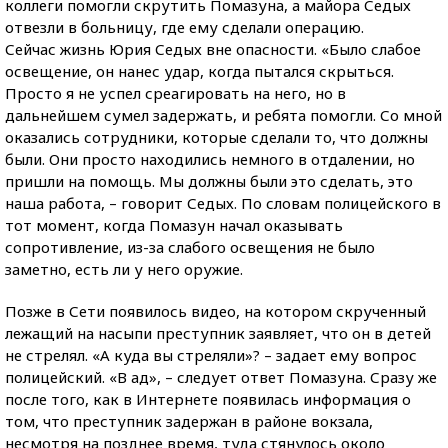
коллеги помогли скрутить Помазуна, а майора Седых
отвезли в больницу, где ему сделали операцию.
Сейчас жизнь Юрия Седых вне опасности. «Было слабое
освещение, он нанес удар, когда пытался скрыться.
Просто я не успел среагировать на него, но в
дальнейшем сумел задержать, и ребята помогли. Со мной
оказались сотрудники, которые сделали то, что должны
были. Они просто находились немного в отдалении, но
пришли на помощь. Мы должны были это сделать, это
наша работа, – говорит Седых. По словам полицейского в
тот момент, когда Помазун начал оказывать
сопротивление, из-за слабого освещения не было
заметно, есть ли у него оружие.
Позже в Сети появилось видео, на котором скрученный
лежащий на насыпи преступник заявляет, что он в детей
не стрелял. «А куда вы стреляли»? – задает ему вопрос
полицейский. «В ад», – следует ответ Помазуна. Сразу же
после того, как в Интернете появилась информация о
том, что преступник задержан в районе вокзала,
несмотря на позднее время, туда стянулось около