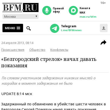
16+
Канал в
прямой
эфир
MAX
Москва
max.ru/bfm
Telegram
МЕНЮ
t.me/BFMnews
24 апреля 2013, 08:14
Происшествия
Общество
Конфликты
«Белгородский стрелок» начал давать
показания
По словам участников задержания никаких мыслей о
наградах в момент задержания не было
UPDATE 8:14 мск
Задержанный по обвинению в убийстве шести человек в
Белгороде Сергей Помазун начал давать показания,