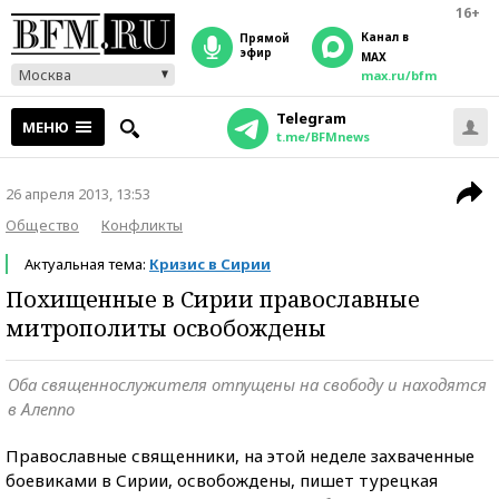
16+
Канал в
прямой
эфир
MAX
Москва
max.ru/bfm
Telegram
МЕНЮ
t.me/BFMnews
26 апреля 2013, 13:53
Общество
Конфликты
Актуальная тема:
Кризис в Сирии
Похищенные в Сирии православные
митрополиты освобождены
Оба священнослужителя отпущены на свободу и находятся
в Алеппо
Православные священники, на этой неделе захваченные
боевиками в Сирии, освобождены, пишет турецкая