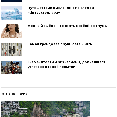
Путешествие в Исландию по следам
«Интерстеллара»
Модный выбор: что взять с собой в отпуск?
Самая трендовая обувь лета – 2026
Знаменитости и бизнесмены, добившиеся
успеха со второй попытки
Как защититься от солнца на курорте?
ФОТОИСТОРИИ
Кто изобрел средства связи?